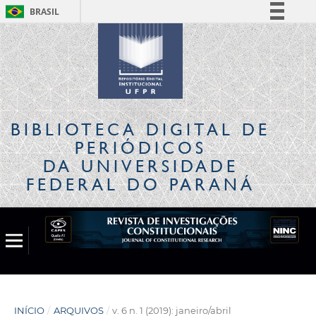
BRASIL
Simplifique!
Comunica BR
Participe
Acesso à informação
Legislação
BIBLIOTECA DIGITAL
DE
Canais
PERIÓDICOS
DA UNIVERSIDADE
FEDERAL DO PARANÁ
INÍCIO
/
ARQUIVOS
/
v. 6 n. 1 (2019): janeiro/abril