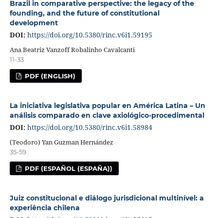
Brazil in comparative perspective: the legacy of the
founding, and the future of constitutional
development
DOI:
https://doi.org/10.5380/rinc.v6i1.59195
Ana Beatriz Vanzoff Robalinho Cavalcanti
11-33
PDF (ENGLISH)
La iniciativa legislativa popular en América Latina – Un
análisis comparado en clave axiológico-procedimental
DOI:
https://doi.org/10.5380/rinc.v6i1.58984
(Teodoro) Yan Guzman Hernández
35-59
PDF (ESPAÑOL (ESPAÑA))
Juiz constitucional e diálogo jurisdicional multinível: a
experiência chilena