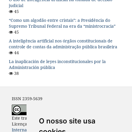
judicial
45
“Como um algodão entre cristais”: a Presidência do
Supremo Tribunal Federal na era da “ministrocracia”
45
A inteligência artificial nos órgãos constitucionais de
controle de contas da administração pública brasileira
44
La inaplicación de leyes inconstitucionales por la
Administración pública
38
ISSN 2359-5639
Este trabalho está licenciado com uma
O nosso site usa
Licença
Creative Commons - Atribuição 4.0
Internacional
.
cookies