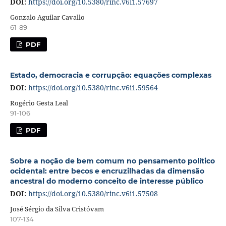
DOI:
https://doi.org/10.5380/rinc.v6i1.57697
Gonzalo Aguilar Cavallo
61-89
PDF
Estado, democracia e corrupção: equações complexas
DOI:
https://doi.org/10.5380/rinc.v6i1.59564
Rogério Gesta Leal
91-106
PDF
Sobre a noção de bem comum no pensamento político
ocidental: entre becos e encruzilhadas da dimensão
ancestral do moderno conceito de interesse público
DOI:
https://doi.org/10.5380/rinc.v6i1.57508
José Sérgio da Silva Cristóvam
107-134