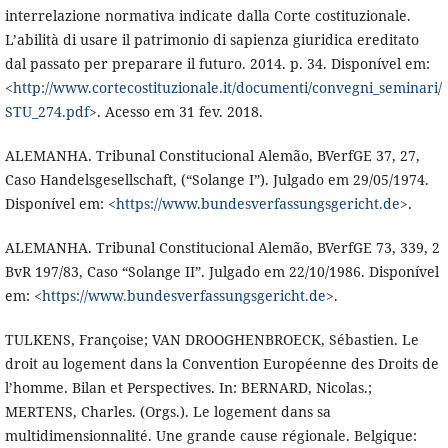
interrelazione normativa indicate dalla Corte costituzionale.
L’abilità di usare il patrimonio di sapienza giuridica ereditato
dal passato per preparare il futuro. 2014. p. 34. Disponível em:
<
http://www.cortecostituzionale.it/documenti/convegni_seminari/
STU_274.pdf
>. Acesso em 31 fev. 2018.
ALEMANHA. Tribunal Constitucional Alemão, BVerfGE 37, 27,
Caso Handelsgesellschaft, (“Solange I”). Julgado em 29/05/1974.
Disponível em: <
https://www.bundesverfassungsgericht.de
>.
ALEMANHA. Tribunal Constitucional Alemão, BVerfGE 73, 339, 2
BvR 197/83, Caso “Solange II”. Julgado em 22/10/1986. Disponível
em: <
https://www.bundesverfassungsgericht.de
>.
TULKENS, Françoise; VAN DROOGHENBROECK, Sébastien. Le
droit au logement dans la Convention Européenne des Droits de
l’homme. Bilan et Perspectives. In: BERNARD, Nicolas.;
MERTENS, Charles. (Orgs.). Le logement dans sa
multidimensionnalité. Une grande cause régionale. Belgique: