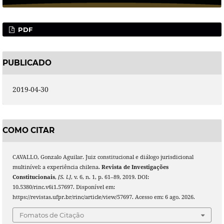
PDF
PUBLICADO
2019-04-30
COMO CITAR
CAVALLO, Gonzalo Aguilar. Juiz constitucional e diálogo jurisdicional
multinível: a experiência chilena.
Revista de Investigações
Constitucionais
,
[S. l.]
, v. 6, n. 1, p. 61–89, 2019. DOI:
10.5380/rinc.v6i1.57697. Disponível em:
https://revistas.ufpr.br/rinc/article/view/57697. Acesso em: 6 ago. 2026.
Fomatos de Citação