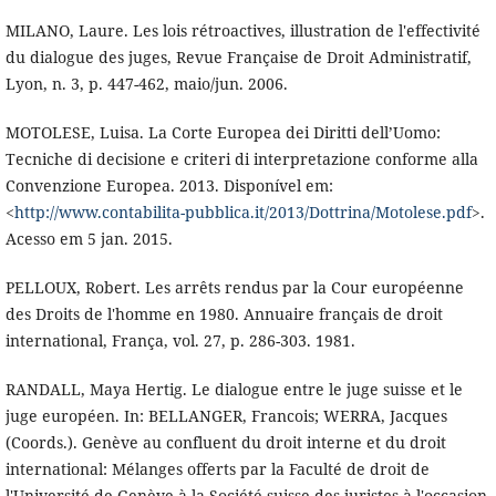
MILANO, Laure. Les lois rétroactives, illustration de l'effectivité
du dialogue des juges, Revue Française de Droit Administratif,
Lyon, n. 3, p. 447-462, maio/jun. 2006.
MOTOLESE, Luisa. La Corte Europea dei Diritti dell’Uomo:
Tecniche di decisione e criteri di interpretazione conforme alla
Convenzione Europea. 2013. Disponível em:
<
http://www.contabilita-pubblica.it/2013/Dottrina/Motolese.pdf
>.
Acesso em 5 jan. 2015.
PELLOUX, Robert. Les arrêts rendus par la Cour européenne
des Droits de l'homme en 1980. Annuaire français de droit
international, França, vol. 27, p. 286-303. 1981.
RANDALL, Maya Hertig. Le dialogue entre le juge suisse et le
juge européen. In: BELLANGER, Francois; WERRA, Jacques
(Coords.). Genève au confluent du droit interne et du droit
international: Mélanges offerts par la Faculté de droit de
l'Université de Genève à la Société suisse des juristes à l'occasion