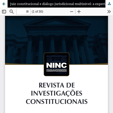
Juiz constitucional e diálogo jurisdicional multinível: a experiência chilena