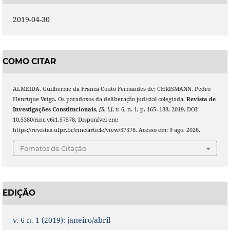
2019-04-30
COMO CITAR
ALMEIDA, Guilherme da Franca Couto Fernandes de; CHRISMANN, Pedro
Henrique Veiga. Os paradoxos da deliberação judicial colegiada.
Revista de
Investigações Constitucionais
,
[S. l.]
, v. 6, n. 1, p. 165–188, 2019. DOI:
10.5380/rinc.v6i1.57578. Disponível em:
https://revistas.ufpr.br/rinc/article/view/57578. Acesso em: 9 ago. 2026.
Fomatos de Citação
EDIÇÃO
v. 6 n. 1 (2019): janeiro/abril