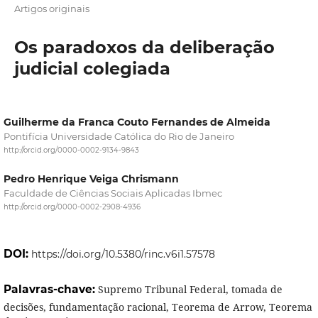
Artigos originais
Os paradoxos da deliberação
judicial colegiada
Guilherme da Franca Couto Fernandes de Almeida
Pontifícia Universidade Católica do Rio de Janeiro
http://orcid.org/0000-0002-9134-9843
Pedro Henrique Veiga Chrismann
Faculdade de Ciências Sociais Aplicadas Ibmec
http://orcid.org/0000-0002-2908-4936
DOI:
https://doi.org/10.5380/rinc.v6i1.57578
Palavras-chave:
Supremo Tribunal Federal, tomada de
decisões, fundamentação racional, Teorema de Arrow, Teorema