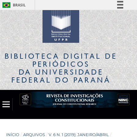
BRASIL
Simplifique!
Comunica BR
Participe
Acesso à informação
Legislação
BIBLIOTECA DIGITAL
DE
Canais
PERIÓDICOS
DA UNIVERSIDADE
FEDERAL DO PARANÁ
INÍCIO
/
ARQUIVOS
/
V. 6 N. 1 (2019): JANEIRO/ABRIL
/