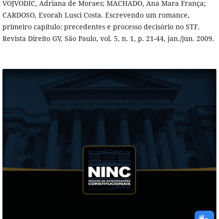
VOJVODIC, Adriana de Moraes; MACHADO, Ana Mara França;
CARDOSO, Evorah Lusci Costa. Escrevendo um romance,
primeiro capítulo: precedentes e processo decisório no STF.
Revista Direito GV, São Paulo, vol. 5, n. 1, p. 21-44, jan./jun. 2009.