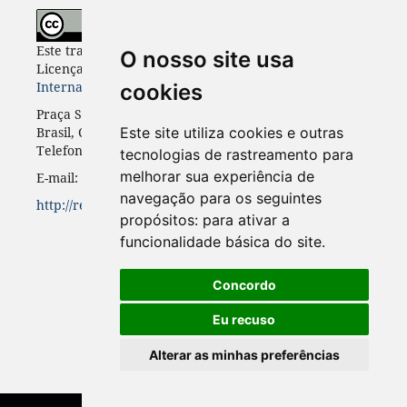
Este trabalho está licenciado com uma
O nosso site usa
Licença
Creative Commons - Atribuição 4.0
Internacional
.
cookies
Praça Santos Andrade, n. 50, 3º andar, Curitiba-PR,
Brasil, CEP 80.020-300
Este site utiliza cookies e outras
Telefone: +55 41 3352-0716
tecnologias de rastreamento para
melhorar sua experiência de
E-mail: rinc.ufpr@gmail.com
navegação para os seguintes
http://revistas.ufpr.br/rinc
propósitos:
para ativar a
funcionalidade básica do site
.
Concordo
Eu recuso
Alterar as minhas preferências