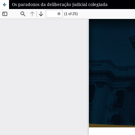
Os paradoxos da deliberação judicial colegiada