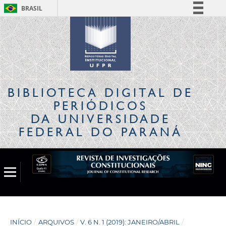
BRASIL
Simplifique!
Comunica BR
Participe
Acesso à informação
Legislação
BIBLIOTECA DIGITAL
DE
Canais
PERIÓDICOS
DA UNIVERSIDADE
FEDERAL DO PARANÁ
INÍCIO
/
ARQUIVOS
/
V. 6 N. 1 (2019): JANEIRO/ABRIL
/