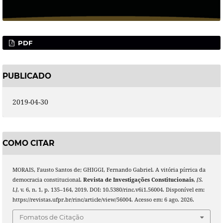
PDF
PUBLICADO
2019-04-30
COMO CITAR
MORAIS, Fausto Santos de; GHIGGI, Fernando Gabriel. A vitória pírrica da
democracia constitucional.
Revista de Investigações Constitucionais
,
[S.
l.]
, v. 6, n. 1, p. 135–164, 2019. DOI: 10.5380/rinc.v6i1.56004. Disponível em:
https://revistas.ufpr.br/rinc/article/view/56004. Acesso em: 6 ago. 2026.
Fomatos de Citação