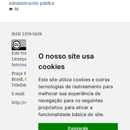
Administración pública
38
ISSN 2359-5639
Este trabalho está licenciado com uma
O nosso site usa
Licença
Creative Commons - Atribuição 4.0
Internacional
.
cookies
Praça Santos Andrade, n. 50, 3º andar, Curitiba-PR,
Brasil, CEP 80.020-300
Este site utiliza cookies e outras
Telefone: +55 41 3352-0716
tecnologias de rastreamento para
melhorar sua experiência de
E-mail: rinc.ufpr@gmail.com
navegação para os seguintes
http://revistas.ufpr.br/rinc
propósitos:
para ativar a
funcionalidade básica do site
.
Concordo