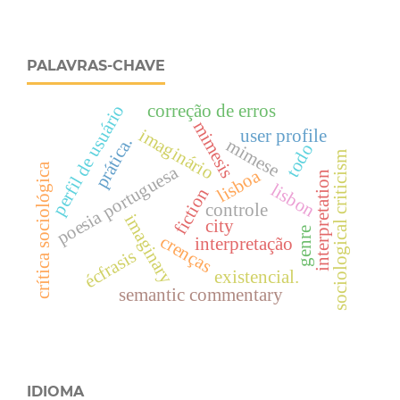
PALAVRAS-CHAVE
correção de erros
perfil de usuário
mimesis
imaginário
user profile
prática.
mimese
todo
sociological criticism
crítica sociológica
poesia portuguesa
lisboa
interpretation
lisbon
fiction
controle
imaginary
city
genre
crenças
interpretação
écfrasis
existencial.
semantic commentary
IDIOMA