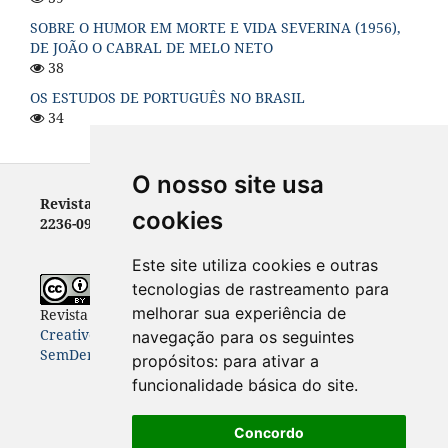
SOBRE O HUMOR EM MORTE E VIDA SEVERINA (1956),
DE JOÃO O CABRAL DE MELO NETO
38
OS ESTUDOS DE PORTUGUÊS NO BRASIL
34
O nosso site usa
Revista Letras - ISSN 0100-0888 (versão impressa) e
cookies
2236-0999 (versão eletrônica)
Este site utiliza cookies e outras
tecnologias de rastreamento para
melhorar sua experiência de
Revista Letras
está licenciada com uma Licença
Creative Commons Atribuição-NãoComercial-
navegação para os seguintes
SemDerivações 4.0 Internacional
.
propósitos:
para ativar a
funcionalidade básica do site
.
Concordo