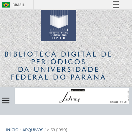
BRASIL
Simplifique!
Comunica BR
Participe
Acesso à informação
Legislação
BIBLIOTECA DIGITAL
DE
Canais
PERIÓDICOS
DA UNIVERSIDADE
FEDERAL DO PARANÁ
INÍCIO
/
ARQUIVOS
/
v. 39 (1990)