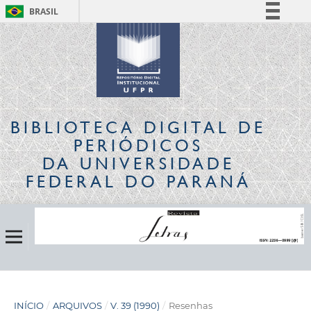
BRASIL
Simplifique!
Comunica BR
Participe
Acesso à informação
Legislação
BIBLIOTECA DIGITAL
DE
Canais
PERIÓDICOS
DA UNIVERSIDADE
FEDERAL DO PARANÁ
INÍCIO
/
ARQUIVOS
/
V. 39 (1990)
/
Resenhas