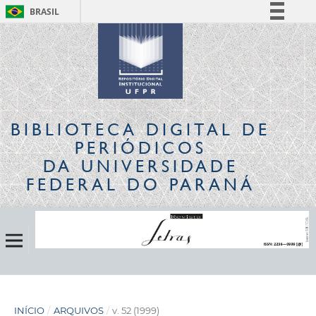
BRASIL
Simplifique!
Comunica BR
Participe
Acesso à informação
Legislação
BIBLIOTECA DIGITAL
DE
Canais
PERIÓDICOS
DA UNIVERSIDADE
FEDERAL DO PARANÁ
INÍCIO
/
ARQUIVOS
/
v. 52 (1999)