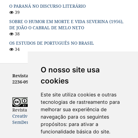
O PARANÁ NO DISCURSO LITERÁRIO
39
SOBRE O HUMOR EM MORTE E VIDA SEVERINA (1956),
DE JOÃO O CABRAL DE MELO NETO
38
OS ESTUDOS DE PORTUGUÊS NO BRASIL
34
O nosso site usa
Revista Letras - ISSN 0100-0888 (versão impressa) e
cookies
2236-0999 (versão eletrônica)
Este site utiliza cookies e outras
tecnologias de rastreamento para
melhorar sua experiência de
Revista Letras
está licenciada com uma Licença
Creative Commons Atribuição-NãoComercial-
navegação para os seguintes
SemDerivações 4.0 Internacional
.
propósitos:
para ativar a
funcionalidade básica do site
.