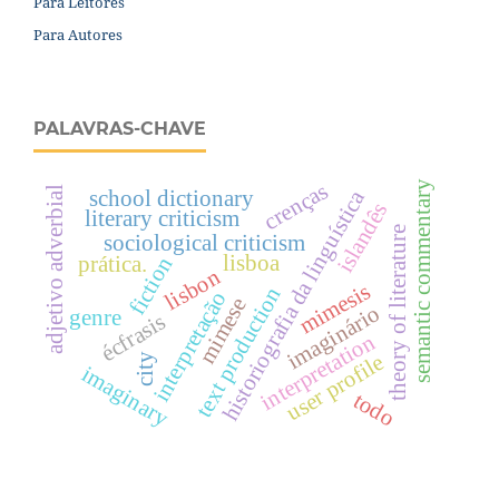
Para Leitores
Para Autores
PALAVRAS-CHAVE
semantic commentary
crenças
adjetivo adverbial
historiografia da linguística
school dictionary
islandês
literary criticism
theory of literature
sociological criticism
lisboa
prática.
fiction
lisbon
mimesis
text production
interpretação
mimese
imaginário
genre
écfrasis
interpretation
user profile
city
imaginary
todo