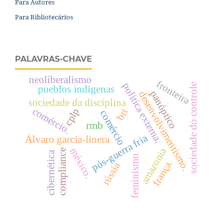
Para Autores
Para Bibliotecários
PALAVRAS-CHAVE
neoliberalismo
fronteira
política externa.
sociedade do controle
pueblos indígenas
panóptico
desenvolvimentismo.
sociedade da disciplina
comércio.
cplp
bri
comércio
rmb
pós-guerra fria
Álvaro garcía-linera
amazonia
méxico.
compliance
cibernética
feminismo
frança.
rússia