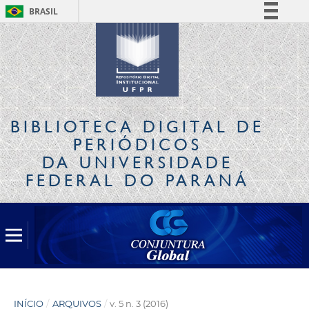
BRASIL
Simplifique!
Comunica BR
Participe
Acesso à informação
Legislação
BIBLIOTECA DIGITAL
DE
Canais
PERIÓDICOS
DA UNIVERSIDADE
FEDERAL DO PARANÁ
INÍCIO
/
ARQUIVOS
/
v. 5 n. 3 (2016)