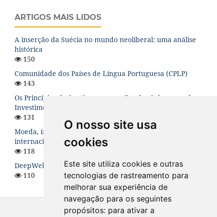
ARTIGOS MAIS LIDOS
A inserção da Suécia no mundo neoliberal: uma análise
histórica
150
Comunidade dos Países de Língua Portuguesa (CPLP)
143
Os Princípios de Santiago para os Fundos Soberanos de
Investimento: uma análise teórica
131
O nosso site usa
Moeda, instabilidade financeira e hierarquia no sistema
cookies
internacional
118
Este site utiliza cookies e outras
DeepWeb: O Lado Sombrio da Internet
110
tecnologias de rastreamento para
melhorar sua experiência de
navegação para os seguintes
propósitos:
para ativar a