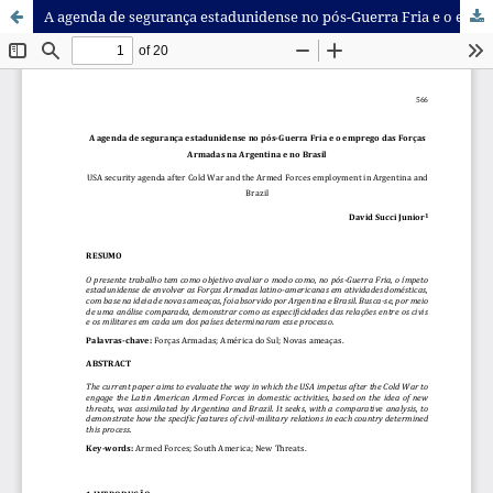
A agenda de segurança estadunidense no pós-Guerra Fria e o emprego das Forças Armadas na Argentina e no Brasil