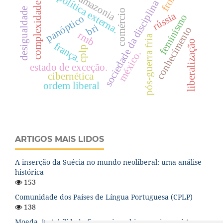
política externa.
amazonia
sociedade da disciplina
complexidade
desigualdade
comércio
rússia
feminismo
panóptico
bri
conhecimento
rmb
pós-guerra fria
liberalização
frança.
cplp
méxico.
estado de exceção.
cibernética
ordem liberal
ARTIGOS MAIS LIDOS
A inserção da Suécia no mundo neoliberal: uma análise
histórica
153
Comunidade dos Países de Língua Portuguesa (CPLP)
138
Moeda, instabilidade financeira e hierarquia no sistema