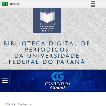
BRASIL
Simplifique!
Comunica BR
Participe
Acesso à informação
Legislação
BIBLIOTECA DIGITAL
DE
Canais
PERIÓDICOS
DA UNIVERSIDADE
FEDERAL DO PARANÁ
INÍCIO
/
Cadastrar