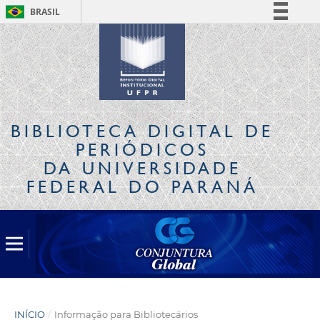
BRASIL
Simplifique!
Comunica BR
Participe
Acesso à informação
Legislação
BIBLIOTECA DIGITAL
DE
Canais
PERIÓDICOS
DA UNIVERSIDADE
FEDERAL DO PARANÁ
INÍCIO
/
Informação para Bibliotecários