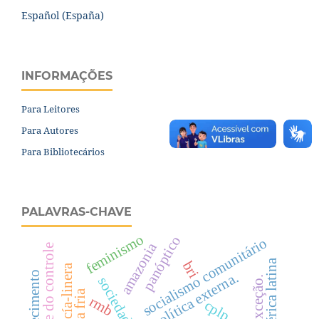
Español (España)
INFORMAÇÕES
Para Leitores
Para Autores
Para Bibliotecários
PALAVRAS-CHAVE
feminismo
panóptico
socialismo comunitário
amazonia
sociedade do controle
américa latina
bri
conhecimento
política externa.
rmb
cplp