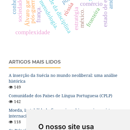
Álvaro garcía-linera
sociedade da disciplina
estado de exceção.
pós-guerra fria
metodologia.
comércio
rússia
fronteira
frança.
estratégia
méxico.
complexidade
ARTIGOS MAIS LIDOS
A inserção da Suécia no mundo neoliberal: uma análise
histórica
149
Comunidade dos Países de Língua Portuguesa (CPLP)
142
Moeda, instabilidade financeira e hierarquia no sistema
internacional
118
O nosso site usa