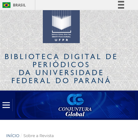
BRASIL
Simplifique!
Comunica BR
Participe
Acesso à informação
Legislação
BIBLIOTECA DIGITAL
DE
Canais
PERIÓDICOS
DA UNIVERSIDADE
FEDERAL DO PARANÁ
INÍCIO
/
Sobre a Revista