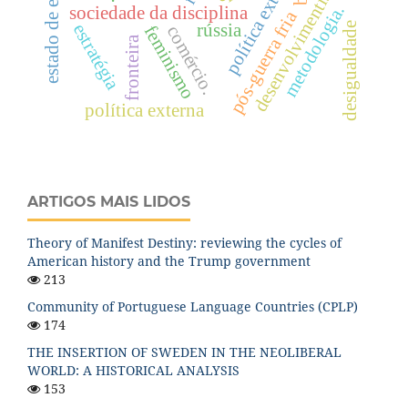
estado de exceção.
política externa.
desenvolvimentismo.
metodologia.
sociedade da disciplina
pós-guerra fria
rússia
desigualdade
estratégia
feminismo
comércio.
fronteira
política externa
ARTIGOS MAIS LIDOS
Theory of Manifest Destiny: reviewing the cycles of
American history and the Trump government
213
Community of Portuguese Language Countries (CPLP)
174
THE INSERTION OF SWEDEN IN THE NEOLIBERAL
WORLD: A HISTORICAL ANALYSIS
153