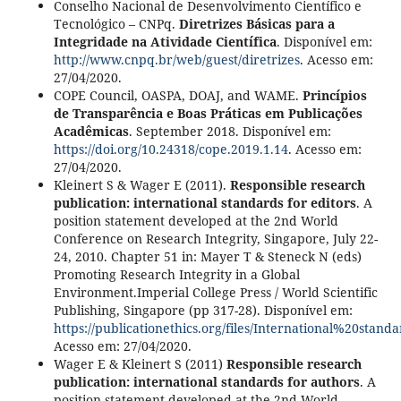
Conselho Nacional de Desenvolvimento Científico e
Tecnológico – CNPq.
Diretrizes Básicas para a
Integridade na Atividade Científica
. Disponível em:
http://www.cnpq.br/web/guest/diretrizes
. Acesso em:
27/04/2020.
COPE Council, OASPA, DOAJ, and WAME.
Princípios
de Transparência e Boas Práticas em Publicações
Acadêmicas
. September 2018. Disponível em:
https://doi.org/10.24318/cope.2019.1.14
. Acesso em:
27/04/2020.
Kleinert S & Wager E (2011).
Responsible research
publication: international standards for editors
. A
position statement developed at the 2nd World
Conference on Research Integrity, Singapore, July 22-
24, 2010. Chapter 51 in: Mayer T & Steneck N (eds)
Promoting Research Integrity in a Global
Environment.Imperial College Press / World Scientific
Publishing, Singapore (pp 317-28). Disponível em:
https://publicationethics.org/files/International%20sta
Acesso em: 27/04/2020.
Wager E & Kleinert S (2011)
Responsible research
publication: international standards for authors
. A
position statement developed at the 2nd World