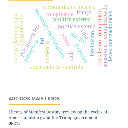
comunidades locales.
complexidade
sociedade da disciplina
frança.
socialismo comunitário
compliance
leyes internacionales
desenvolvimentismo.
desigualdade
política externa
pós-guerra fria
política externa.
cplp
méxico.
feminismo
rússia
bri
panóptico
comércio
fronteira
amazonia
rmb
sociedade do controle
ARTIGOS MAIS LIDOS
Theory of Manifest Destiny: reviewing the cycles of
American history and the Trump government
213