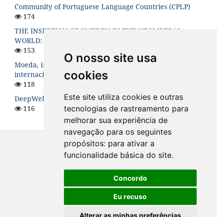
Community of Portuguese Language Countries (CPLP)
174
THE INSERTION OF SWEDEN IN THE NEOLIBERAL
WORLD: A HISTORICAL ANALYSIS
153
O nosso site usa
Moeda, instabilidade financeira e hierarquia no sistema
cookies
internacional
118
Este site utiliza cookies e outras
DeepWeb: O Lado Sombrio da Internet
116
tecnologias de rastreamento para
melhorar sua experiência de
navegação para os seguintes
propósitos:
para ativar a
funcionalidade básica do site
.
Concordo
Eu recuso
Alterar as minhas preferências