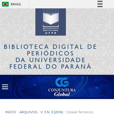
BRASIL
Simplifique!
Comunica BR
Participe
Acesso à informação
Legislação
BIBLIOTECA DIGITAL
DE
Canais
PERIÓDICOS
DA UNIVERSIDADE
FEDERAL DO PARANÁ
INÍCIO
/
ARQUIVOS
/
V. 5 N. 3 (2016)
/
Dossiê Temático