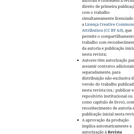
autorais e concedem à revis
direito de primeira publicaç
com o trabalho
simultaneamente licenciado
a
Licença Creative Common
Attribution (CC BY 4.0)
, que
permite o compartilhament
trabalho com reconhecimen
da autoria e publicação inici
nesta revista;
Autores têm autorização pa
assumir contratos adicionai
separadamente, para
distribuição não-exclusiva d
versão do trabalho publicad
nesta revista (ex.: publicar 
repositório institucional ou
como capítulo de livro), co
reconhecimento de autoria 
publicação inicial nesta revi
A aprovação da produção
implica automaticamente a
autorização à
Revista