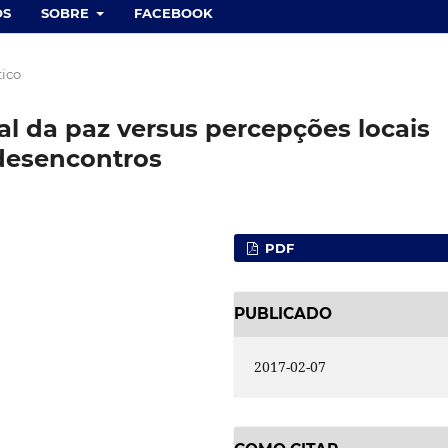
OS
SOBRE
FACEBOOK
ico
l da paz versus percepções locais
 desencontros
PDF
PUBLICADO
2017-02-07