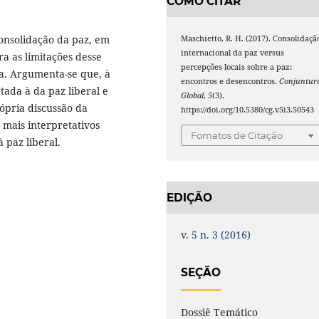
COMO CITAR
 consolidação da paz, em
Maschietto, R. H. (2017). Consolidaçã
internacional da paz versus
ra as limitações desse
percepções locais sobre a paz:
da. Argumenta-se que, à
encontros e desencontros.
Conjuntur
tada à da paz liberal e
Global
,
5
(3).
rópria discussão da
https://doi.org/10.5380/cg.v5i3.50543
 mais interpretativos
Fomatos de Citação
 paz liberal.
EDIÇÃO
v. 5 n. 3 (2016)
SEÇÃO
Dossiê Temático