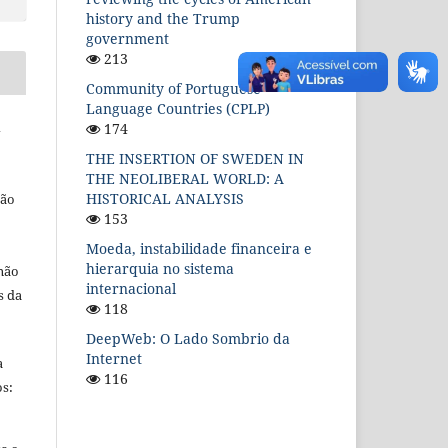
history and the Trump
government
213
Community of Portuguese
Language Countries (CPLP)
l
174
THE INSERTION OF SWEDEN IN
THE NEOLIBERAL WORLD: A
HISTORICAL ANALYSIS
ção
153
Moeda, instabilidade financeira e
hierarquia no sistema
 não
internacional
s da
118
DeepWeb: O Lado Sombrio da
Internet
a
116
s: