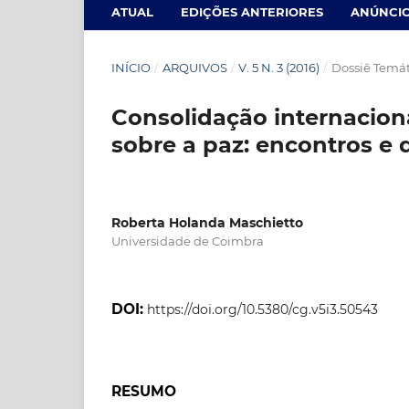
ATUAL
EDIÇÕES ANTERIORES
ANÚNCI
INÍCIO
/
ARQUIVOS
/
V. 5 N. 3 (2016)
/
Dossiê Temát
Consolidação internaciona
sobre a paz: encontros e
Roberta Holanda Maschietto
Universidade de Coimbra
DOI:
https://doi.org/10.5380/cg.v5i3.50543
RESUMO