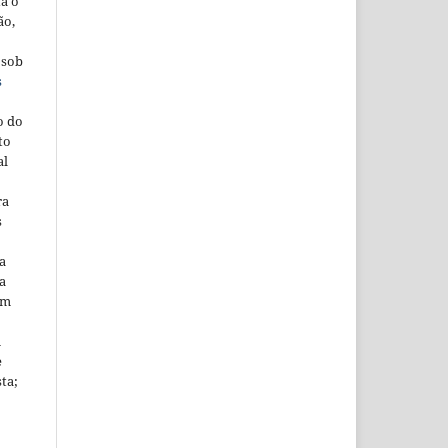
ta o
ão,
 sob
s
o do
to
al
ra
s
a
a
em
m
e
sta;