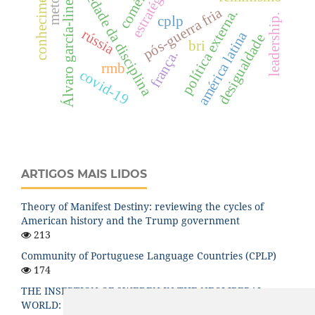
sociedade da disciplina
comércio
conhecimento
estratégia
Álvaro garcía-linera
pós-guerra fria
política externa.
leadership.
cplp
rússia
américa latina
desigualdade
bri
frança.
rmb
covid-19
ARTIGOS MAIS LIDOS
Theory of Manifest Destiny: reviewing the cycles of
American history and the Trump government
213
Community of Portuguese Language Countries (CPLP)
174
THE INSERTION OF SWEDEN IN THE NEOLIBERAL
WORLD: A HISTORICAL ANALYSIS