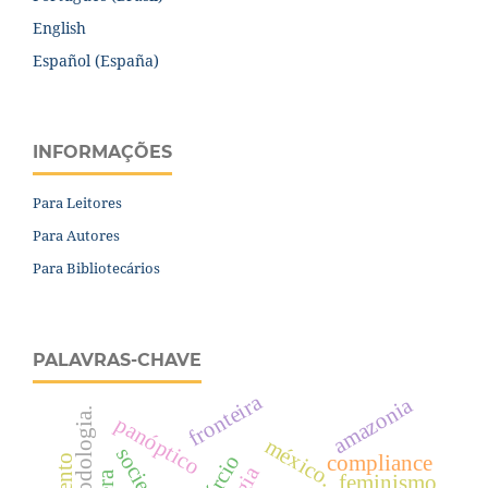
English
Español (España)
INFORMAÇÕES
Para Leitores
Para Autores
Para Bibliotecários
PALAVRAS-CHAVE
fronteira
amazonia
metodologia.
panóptico
méxico.
compliance
feminismo