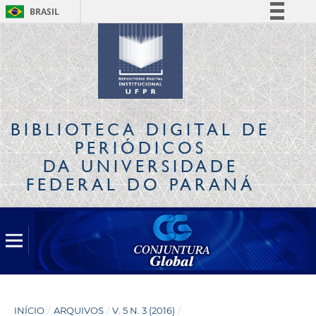
BRASIL
Simplifique!
Comunica BR
Participe
Acesso à informação
Legislação
BIBLIOTECA DIGITAL
DE
Canais
PERIÓDICOS
DA UNIVERSIDADE
FEDERAL DO PARANÁ
INÍCIO
/
ARQUIVOS
/
V. 5 N. 3 (2016)
/