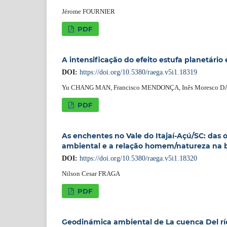
Jérome FOURNIER
PDF
A intensificação do efeito estufa planetário
DOI:
https://doi.org/10.5380/raega.v5i1.18319
Yu CHANG MAN, Francisco MENDONÇA, Inês Moresco 
PDF
As enchentes no Vale do Itajaí-Açú/SC: das 
ambiental e a relação homem/natureza na 
DOI:
https://doi.org/10.5380/raega.v5i1.18320
Nilson Cesar FRAGA
PDF
Geodinámica ambiental de La cuenca Del rí