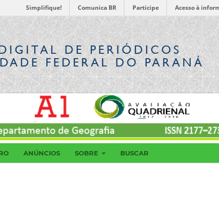
Simplifique!
Comunica BR
Participe
Acesso à infor
DIGITAL
DE PERIÓDICOS
IDADE FEDERAL DO PARANÁ
RO
ANÚNCIOS
SOBRE
BUSCAR