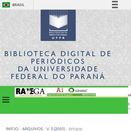
BRASIL
Simplifique!
Comunica BR
Participe
Acesso à informação
Legislação
BIBLIOTECA DIGITAL
DE
Canais
PERIÓDICOS
DA UNIVERSIDADE
FEDERAL DO PARANÁ
INÍCIO
/
ARQUIVOS
/
V. 5 (2001)
/
Artigos