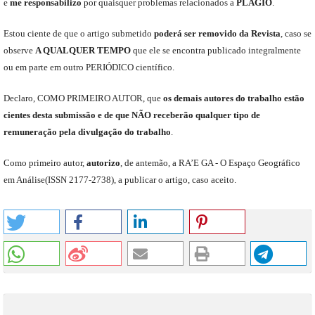
e
me
responsabili
z
o
por quaisquer problemas relacionados a
PLÁGIO
.
E
stou
ciente de que o artigo submetido
poderá ser removido da Revista
,
caso se
observe
A QUALQUER TEMPO
que
ele
se encontra publicado integralmente
ou em parte em outro
PERIÓDICO
científico.
Declaro
,
COMO PRIMEIRO AUTOR
,
que
os
demais
autores do trabalho estão
cientes de
sta
submiss
ão e
de
que
NÃO
receberão qualquer tipo de
remuneração pela divulgação do trabalho
.
C
omo primeiro autor
,
a
utorizo
,
de antemão,
a RA’E GA -
O Espaço Geográfico
em Análise
(
ISSN 2177-2738
)
,
a publicar o artigo, caso aceito.