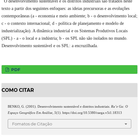
O desenvolvimento sustentável e os distritos industriais são tratados neste
texto a partir dos seguintes enfoques: as ideias precursoras e as evoluções
contemporâneas (a - economia e meio ambiente; b - o desenvolvimento local;
c - o contexto internacional; d - política de planejamento e modelo de
industrialização). A dinâmica industrial e os Sistemas Produtivos Locais
(SPL) - a - o local e a indústria; b - os SPL não são isolados no mundo.
Desenvolvimento sustentável e os SPL: a encruzilhada.
PDF
COMO CITAR
BENKO, G. (2001). Desenvolvimento sustentável e distritos industriais.
Ra’e Ga: O
Espaço Geográfico Em Análise
,
5
(1). https://doi.org/10.5380/raega.v5i1.18313
Fomatos de Citação