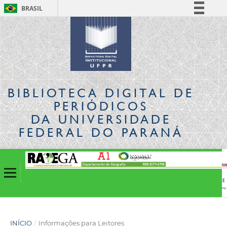
BRASIL
Simplifique!
Comunica BR
Participe
Acesso à informação
Legislação
BIBLIOTECA DIGITAL
DE
Canais
PERIÓDICOS
DA UNIVERSIDADE
FEDERAL DO PARANÁ
INÍCIO
/
Informações para Leitores