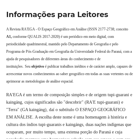
Informações para Leitores
A Revista RA'EGA - O Espaço Geográfico em Análise (ISSN 2177-2738; conceito
A1,
conforme QUALIS 2017-2020) é um periódico em meio digital, com
periodicidade quadrimestral, mantido pelo Departamento de Geografia e pelo
Programa de Pós-Graduação em Geografia da Universidade Federal do Paraná, com a
ajuda de pesquisadores de diferentes áreas do conhecimento e de
instituições.
Seu
objetivo
é publicar trabalhos inéditos e de carácter amplo, capazes de
acrescentar novos conhecimentos ao saber geográfico em todas as suas vertentes ou de
aprimorar as metodologias de análise espacial.
RA'EGA é um termo de composição simples e de origem tupi-guarani e
kaingáng, cujos significados são "descobrir" (RA'E tupi-guarani) e
"Terra" (GA kaingáng), daí o subtítulo O ESPAÇO GEOGRÁFICO
EM ANÁLISE. A escolha deste nome é uma homenagem à história e
cultura dos índios tupi-guaranis e kaingángs, duas nações indígenas que
ocuparam, por muito tempo, uma extensa porção do Paraná e cuja