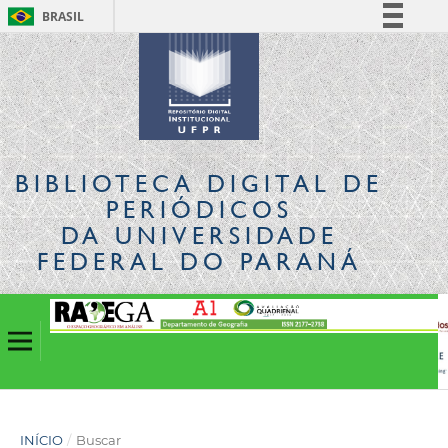
BRASIL
Simplifique!
Comunica BR
Participe
Acesso à informação
Legislação
BIBLIOTECA DIGITAL
DE
Canais
PERIÓDICOS
DA UNIVERSIDADE
FEDERAL DO PARANÁ
INÍCIO
/
Buscar