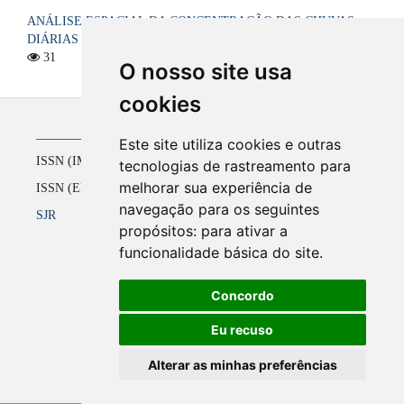
ANÁLISE ESPACIAL DA CONCENTRAÇÃO DAS CHUVAS
DIÁRIAS NO ESTADO DA PARAÍBA, BRASIL
31
O nosso site usa
cookies
_____________________________________________
Este site utiliza cookies e outras
ISSN (IMPRESSO) 1516-4136 até 2008
tecnologias de rastreamento para
melhorar sua experiência de
ISSN (ELETRÔNICO) 2177-2738 a partir de 2009
navegação para os seguintes
SJR
propósitos:
para ativar a
funcionalidade básica do site
.
Concordo
Eu recuso
Alterar as minhas preferências