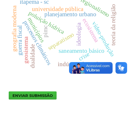
regionalismo
itapema - sc
teoria da religião
geografia moderna
universidade pública
poluição hídrica
planejamento urbano
municípios
ecosistema
processos climáticos
vídeo-produção
ideologia
pimc
guerra fiscal
separatismo
geosistema
dualidade
saneamento básico
crise
indústria da enchente
ENVIAR SUBMISSÃO