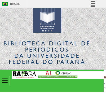
BRASIL
Simplifique!
Comunica BR
Participe
Acesso à informação
Legislação
BIBLIOTECA DIGITAL
DE
Canais
PERIÓDICOS
DA UNIVERSIDADE
FEDERAL DO PARANÁ