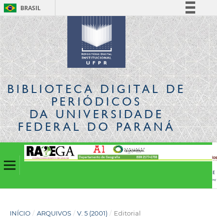
BRASIL
Simplifique!
Comunica BR
Participe
Acesso à informação
Legislação
BIBLIOTECA DIGITAL
DE
Canais
PERIÓDICOS
DA UNIVERSIDADE
FEDERAL DO PARANÁ
INÍCIO
/
ARQUIVOS
/
V. 5 (2001)
/
Editorial