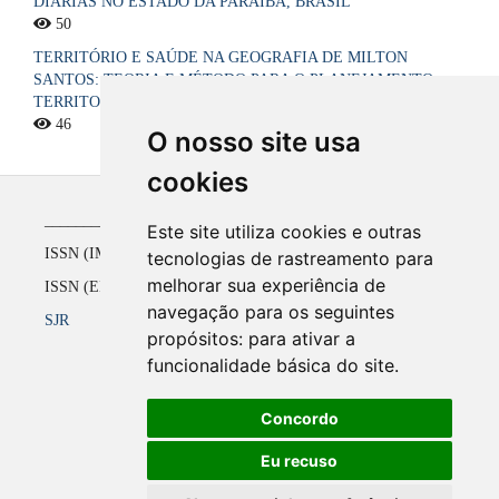
DIÁRIAS NO ESTADO DA PARAÍBA, BRASIL
50
TERRITÓRIO E SAÚDE NA GEOGRAFIA DE MILTON
SANTOS: TEORIA E MÉTODO PARA O PLANEJAMENTO
TERRITORIAL DO SISTEMA ÚNICO DE SAÚDE NO BRASIL
46
O nosso site usa
cookies
_____________________________________________
Este site utiliza cookies e outras
ISSN (IMPRESSO) 1516-4136 até 2008
tecnologias de rastreamento para
melhorar sua experiência de
ISSN (ELETRÔNICO) 2177-2738 a partir de 2009
navegação para os seguintes
SJR
propósitos:
para ativar a
funcionalidade básica do site
.
Concordo
Eu recuso