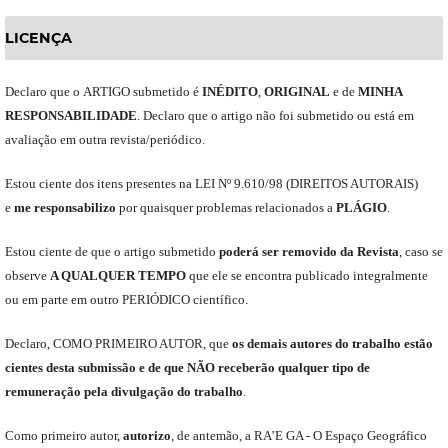
LICENÇA
Declaro
que o
ARTIGO
submetido
é
INÉDITO
,
ORIGINAL
e
de
MINHA
RESPONSABILIDADE
.
Declaro que o artigo não foi submetido ou está em
avaliação em outra revista/periódico.
Est
ou
ciente dos itens presentes na LEI Nº 9.610
/
98 (DIREITOS AUTORAIS)
e
me
responsabili
z
o
por quaisquer problemas relacionados a
PLÁGIO
.
E
stou
ciente de que o artigo submetido
poderá ser removido da Revista
,
caso se
observe
A QUALQUER TEMPO
que
ele
se encontra publicado integralmente
ou em parte em outro
PERIÓDICO
científico.
Declaro
,
COMO PRIMEIRO AUTOR
,
que
os
demais
autores do trabalho estão
cientes de
sta
submiss
ão e
de
que
NÃO
receberão qualquer tipo de
remuneração pela divulgação do trabalho
.
C
omo primeiro autor
,
a
utorizo
,
de antemão,
a RA’E GA -
O Espaço Geográfico