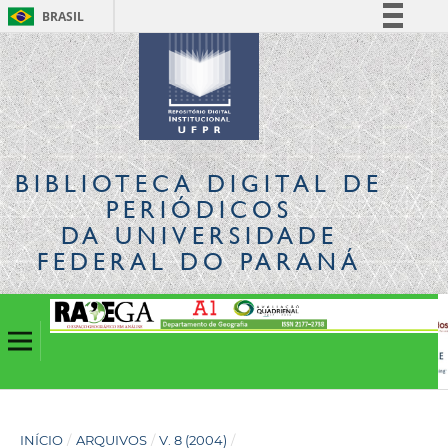
BRASIL
Simplifique!
Comunica BR
Participe
Acesso à informação
Legislação
BIBLIOTECA DIGITAL
DE
Canais
PERIÓDICOS
DA UNIVERSIDADE
FEDERAL DO PARANÁ
INÍCIO
/
ARQUIVOS
/
V. 8 (2004)
/