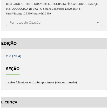
BERTRAND, G. (2004). PAISAGEM E GEOGRAFIA FÍSICA GLOBAL. ESBOÇO
METODOLÓGICO.
Ra’e Ga: O Espaço Geográfico Em Análise
,
8
.
https://doi.org/10.5380/raega.v8i0.3389
Fomatos de Citação
EDIÇÃO
v. 8 (2004)
SEÇÃO
Textos Clássicos e Contemporâneos (descontinuado)
LICENÇA