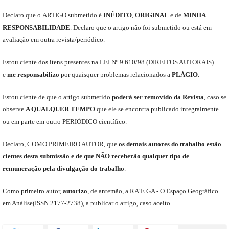
Declaro
que o
ARTIGO
submetido
é
INÉDITO
,
ORIGINAL
e
de
MINHA
RESPONSABILIDADE
.
Declaro que o artigo não foi submetido ou está em
avaliação em outra revista/periódico.
Est
ou
ciente dos itens presentes na LEI Nº 9.610
/
98 (DIREITOS AUTORAIS)
e
me
responsabili
z
o
por quaisquer problemas relacionados a
PLÁGIO
.
E
stou
ciente de que o artigo submetido
poderá ser removido da Revista
,
caso se
observe
A QUALQUER TEMPO
que
ele
se encontra publicado integralmente
ou em parte em outro
PERIÓDICO
científico.
Declaro
,
COMO PRIMEIRO AUTOR
,
que
os
demais
autores do trabalho estão
cientes de
sta
submiss
ão e
de
que
NÃO
receberão qualquer tipo de
remuneração pela divulgação do trabalho
.
C
omo primeiro autor
,
a
utorizo
,
de antemão,
a RA’E GA -
O Espaço Geográfico
em Análise
(
ISSN 2177-2738
)
,
a publicar o artigo, caso aceito.