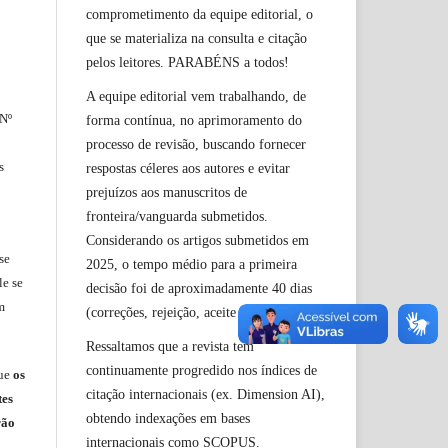
comprometimento da equipe editorial, o
que se materializa na consulta e citação
pelos leitores. PARABÉNS a todos!
A equipe editorial vem trabalhando, de
 Nº
forma contínua, no aprimoramento do
processo de revisão, buscando fornecer
s
respostas céleres aos autores e evitar
prejuízos aos manuscritos de
fronteira/vanguarda submetidos.
Considerando os artigos submetidos em
se
2025, o tempo médio para a primeira
le
se
decisão foi de aproximadamente 40 dias
m
(correções, rejeição, aceite etc.).
Ressaltamos que a revista tem
continuamente progredido nos índices de
ue
os
citação internacionais (ex. Dimension AI),
tes
obtendo indexações em bases
rão
internacionais como SCOPUS.