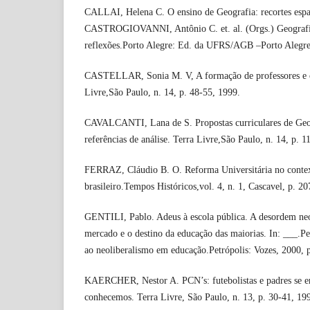
CALLAI, Helena C. O ensino de Geografia: recortes espaci
CASTROGIOVANNI, Antônio C. et. al. (Orgs.) Geografia 
reflexões.Porto Alegre: Ed. da UFRS/AGB –Porto Alegre
CASTELLAR, Sonia M. V, A formação de professores e o
Livre,São Paulo, n. 14, p. 48-55, 1999.
CAVALCANTI, Lana de S. Propostas curriculares de Geog
referências de análise. Terra Livre,São Paulo, n. 14, p. 1
FERRAZ, Cláudio B. O. Reforma Universitária no contex
brasileiro.Tempos Históricos,vol. 4, n. 1, Cascavel, p. 2
GENTILI, Pablo. Adeus à escola pública. A desordem neol
mercado e o destino da educação das maiorias. In: ___.Pe
ao neoliberalismo em educação.Petrópolis: Vozes, 2000, 
KAERCHER, Nestor A. PCN’s: futebolistas e padres se e
conhecemos. Terra Livre, São Paulo, n. 13, p. 30-41, 19