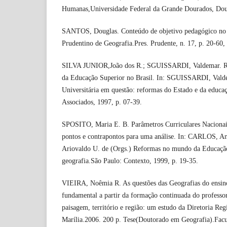
Humanas,Universidade Federal da Grande Dourados, Dou
SANTOS, Douglas. Conteúdo de objetivo pedagógico no 
Prudentino de Geografia.Pres. Prudente, n. 17, p. 20-60,
SILVA JUNIOR,João dos R.; SGUISSARDI, Valdemar. R
da Educação Superior no Brasil. In: SGUISSARDI, Valde
Universitária em questão: reformas do Estado e da educa
Associados, 1997, p. 07-39.
SPOSITO, Maria E. B. Parâmetros Curriculares Nacionais
pontos e contrapontos para uma análise. In: CARLOS, 
Ariovaldo U. de (Orgs.) Reformas no mundo da Educação:
geografia.São Paulo: Contexto, 1999, p. 19-35.
VIEIRA, Noêmia R. As questões das Geografias do ensino
fundamental a partir da formação continuada do professor 
paisagem, território e região: um estudo da Diretoria Re
Marília.2006. 200 p. Tese(Doutorado em Geografia).Facu