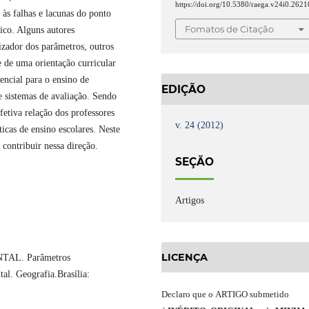
https://doi.org/10.5380/raega.v24i0.2621
 às falhas e lacunas do ponto
Fomatos de Citação
ico. Alguns autores
lizador dos parâmetros, outros
 de uma orientação curricular
encial para o ensino de
EDIÇÃO
e sistemas de avaliação. Sendo
fetiva relação dos professores
v. 24 (2012)
cas de ensino escolares. Neste
contribuir nessa direção.
SEÇÃO
Artigos
LICENÇA
L. Parâmetros
al. Geografia.Brasília:
Declaro
que o
ARTIGO
submetido