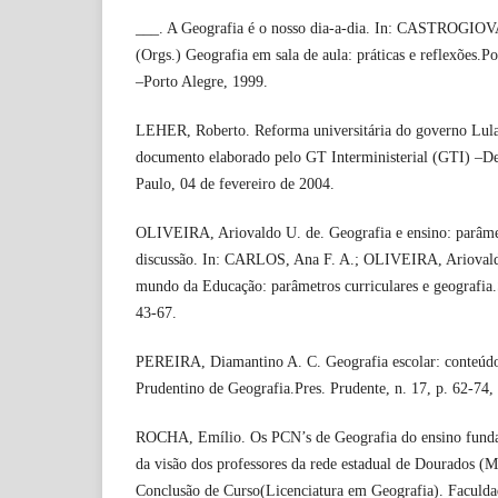
___. A Geografia é o nosso dia-a-dia. In: CASTROGIOV
(Orgs.) Geografia em sala de aula: práticas e reflexões
–Porto Alegre, 1999.
LEHER, Roberto. Reforma universitária do governo Lula: 
documento elaborado pelo GT Interministerial (GTI) –De
Paulo, 04 de fevereiro de 2004.
OLIVEIRA, Ariovaldo U. de. Geografia e ensino: parâme
discussão. In: CARLOS, Ana F. A.; OLIVEIRA, Ariovald
mundo da Educação: parâmetros curriculares e geografia.
43-67.
PEREIRA, Diamantino A. C. Geografia escolar: conteúdo
Prudentino de Geografia.Pres. Prudente, n. 17, p. 62-74,
ROCHA, Emílio. Os PCN’s de Geografia do ensino fundam
da visão dos professores da rede estadual de Dourados (
Conclusão de Curso(Licenciatura em Geografia). Faculda