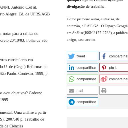
divulgação do trabalho
.
ANNI, Antônio C.et al.
.Porto Alegre: Ed. da UFRS/AGB
C
omo primeiro autor
,
a
utorizo
,
de
antemão,
a RA’E GA -
O Espaço Geográ
em Análise
(
ISSN 2177-2738
)
,
a publica
notas para a crítica do
artigo, caso aceito.
creto 20/10/03. Folha de São
tweet
compartilha
tros curriculares em
o U. de (Orgs.) Reformas no
compartilhar
pin it
São Paulo: Contexto, 1999, p.
compartilhar
compartilha
mail
s e/ou objetivos? Caderno
 1995.
compartilhar
ental: Uma análise a partir
MS). 2007.40 p. Trabalho de
de de Ciências