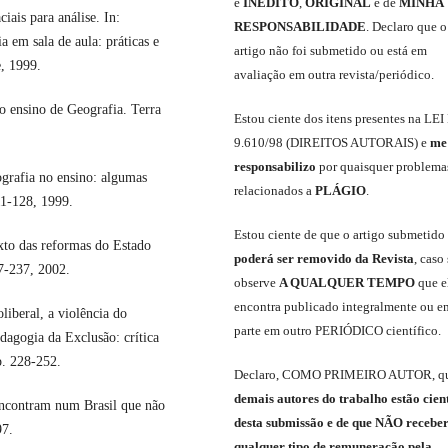
é
INÉDITO
,
ORIGINAL
e
de
MINHA
ais para análise. In:
RESPONSABILIDADE
.
Declaro que o
em sala de aula: práticas e
artigo não foi submetido ou está em
, 1999.
avaliação em outra revista/periódico.
 ensino de Geografia. Terra
Est
ou
ciente dos itens presentes na LEI
9.610
/
98 (DIREITOS AUTORAIS)
e
me
responsabili
z
o
por quaisquer problema
rafia no ensino: algumas
relacionados a
PLÁGIO
.
11-128, 1999.
E
stou
ciente de que o artigo submetido
to das reformas do Estado
poderá ser removido da Revista
,
caso 
07-237, 2002.
observe
A QUALQUER TEMPO
que
e
encontra publicado integralmente ou e
iberal, a violência do
parte em outro
PERIÓDICO
científico.
dagogia da Exclusão: crítica
p. 228-252.
Declaro
,
COMO PRIMEIRO AUTOR
,
q
demais
autores do trabalho estão cien
ncontram num Brasil que não
de
sta
submiss
ão e
de
que
NÃO
recebe
97.
qualquer tipo de remuneração pela