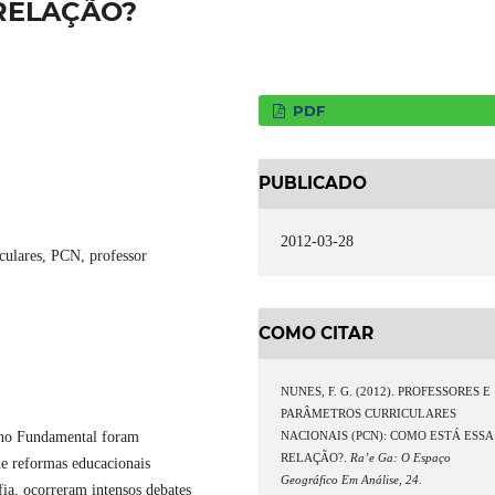
 RELAÇÃO?
PDF
PUBLICADO
2012-03-28
iculares, PCN, professor
COMO CITAR
NUNES, F. G. (2012). PROFESSORES E
PARÂMETROS CURRICULARES
ino Fundamental foram
NACIONAIS (PCN): COMO ESTÁ ESSA
RELAÇÃO?.
Ra’e Ga: O Espaço
e reformas educacionais
Geográfico Em Análise
,
24
.
ia, ocorreram intensos debates