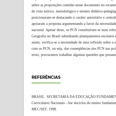
sobre as proposições contidas nesse documento no tocante
de vista teórico, metodológico e mesmo didático-pedagóg
posicionaram-se destacando o caráter autoritário e centra
apoiaram a proposta argumentando a favor da necessidade
nacional. Apesar disso, os PCN constituíram-se num refer
Geografia no Brasil subsidiando planejamentos escolares 
assim, verifica-se a necessidade de uma reflexão sobre a e
com os PCN, ou seja, das conseqüências dos PCN nas práti
texto, procuramos trabalhar algumas questões que possam 
REFERÊNCIAS
BRASIL. SECRETARIA DA EDUCAÇÃO FUNDAMENTA
Curriculares Nacionais –3oe 4ociclos do ensino fundament
MEC/SEF, 1998.