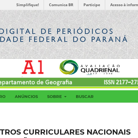
Simplifique!
Comunica BR
Participe
Acesso à infor
DIGITAL
DE PERIÓDICOS
IDADE FEDERAL DO PARANÁ
RO
ANÚNCIOS
SOBRE
BUSCAR
TROS CURRICULARES NACIONAIS