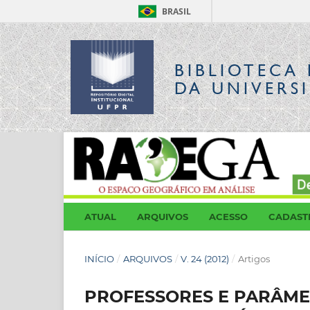
BRASIL
BIBLIOTECA 
DA UNIVERS
ATUAL
ARQUIVOS
ACESSO
CADAST
INÍCIO
/
ARQUIVOS
/
V. 24 (2012)
/
Artigos
PROFESSORES E PARÂME