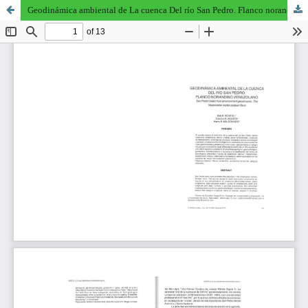
Geodinámica ambiental de La cuenca Del río San Pedro. Flanco norandino venezolano