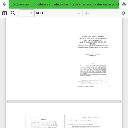
Regiões metropolitanas e metrópoles. Reflexões acerca das espacialidades e institucionalidades no Sul do Brasil