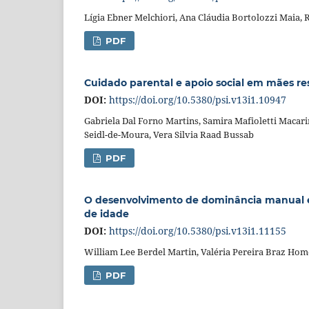
Lígia Ebner Melchiori, Ana Cláudia Bortolozzi Maia, 
PDF
Cuidado parental e apoio social em mães res
DOI:
https://doi.org/10.5380/psi.v13i1.10947
Gabriela Dal Forno Martins, Samira Mafioletti Macarin
Seidl-de-Moura, Vera Silvia Raad Bussab
PDF
O desenvolvimento de dominância manual e p
de idade
DOI:
https://doi.org/10.5380/psi.v13i1.11155
William Lee Berdel Martin, Valéria Pereira Braz Homc
PDF