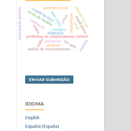
atitudes sociais
ambiente social
comitê de ética
participação paterna
escala de medida
auto-relato
relaxamento
pistas
mindfulness
meditação
lacan
crítica
cuidador
adaptação.
problemas de comportamento infantil
estilo
puérperas
conflito
hiv-aids
alimento
padrão de relacionamento
ENVIAR SUBMISSÃO
IDIOMA
English
Español (España)