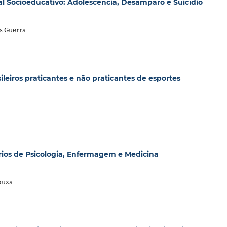
al Sócioeducativo: Adolescência, Desamparo e Suicídio
s Guerra
ileiros praticantes e não praticantes de esportes
ários de Psicologia, Enfermagem e Medicina
ouza