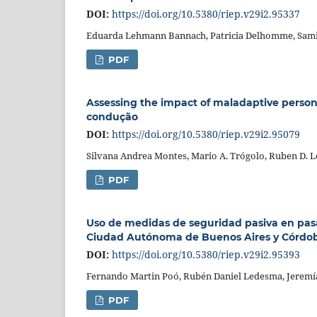
DOI:
https://doi.org/10.5380/riep.v29i2.95337
Eduarda Lehmann Bannach, Patricia Delhomme, Samir
PDF
Assessing the impact of maladaptive person
condução
DOI:
https://doi.org/10.5380/riep.v29i2.95079
Silvana Andrea Montes, Mario A. Trógolo, Ruben D. 
PDF
Uso de medidas de seguridad pasiva en pasa
Ciudad Autónoma de Buenos Aires y Córdo
DOI:
https://doi.org/10.5380/riep.v29i2.95393
Fernando Martin Poó, Rubén Daniel Ledesma, Jeremías
PDF