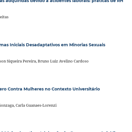
s adquiridas devido a acidentes laborais: práticas de RH
eitas
emas Iniciais Desadaptativos em Minorias Sexuais
rson Siqueira Pereira, Bruno Luiz Avelino Cardoso
ero Contra Mulheres no Contexto Universitário
 Gonzaga, Carla Guanaes-Lorenzi