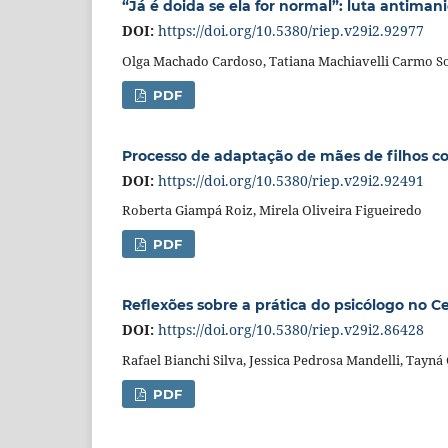
“Já é doida se ela for normal”: luta antiman
DOI:
https://doi.org/10.5380/riep.v29i2.92977
Olga Machado Cardoso, Tatiana Machiavelli Carmo S
PDF
Processo de adaptação de mães de filhos c
DOI:
https://doi.org/10.5380/riep.v29i2.92491
Roberta Giampá Roiz, Mirela Oliveira Figueiredo
PDF
Reflexões sobre a prática do psicólogo no Ce
DOI:
https://doi.org/10.5380/riep.v29i2.86428
Rafael Bianchi Silva, Jessica Pedrosa Mandelli, Tayná
PDF