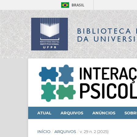
BRASIL
BIBLIOTECA 
DA UNIVERS
ATUAL
ARQUIVOS
ANÚNCIOS
SOB
INÍCIO
/
ARQUIVOS
/
v. 29 n. 2 (2025)