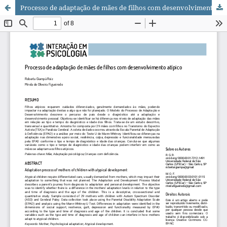
Processo de adaptação de mães de filhos com desenvolvimento atípico