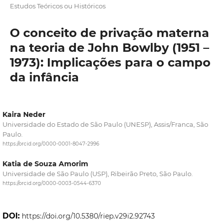
Estudos Teóricos ou Históricos
O conceito de privação materna
na teoria de John Bowlby (1951 –
1973): Implicações para o campo
da infância
Kaira Neder
Universidade do Estado de São Paulo (UNESP), Assis/Franca, São
Paulo.
https://orcid.org/0000-0001-8047-2996
Katia de Souza Amorim
Universidade de São Paulo (USP), Ribeirão Preto, São Paulo.
https://orcid.org/0000-0003-0544-6370
DOI:
https://doi.org/10.5380/riep.v29i2.92743