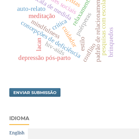
atitudes sociais
pesquisas com escolares
escala de medida
padrão de relacionamento
pistas
relaxamento
auto-relato
puérperas
meditação
crítica
mindfulness
concepções de deficiência
cuidador
brinquedos
estilo
lacan
hiv-aids
conflito
depressão pós-parto
ENVIAR SUBMISSÃO
IDIOMA
English