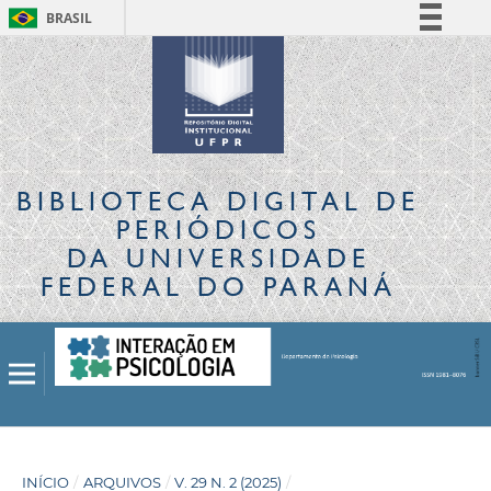
BRASIL
Simplifique!
Comunica BR
Participe
Acesso à informação
Legislação
BIBLIOTECA DIGITAL
DE
Canais
PERIÓDICOS
DA UNIVERSIDADE
FEDERAL DO PARANÁ
INÍCIO
/
ARQUIVOS
/
V. 29 N. 2 (2025)
/