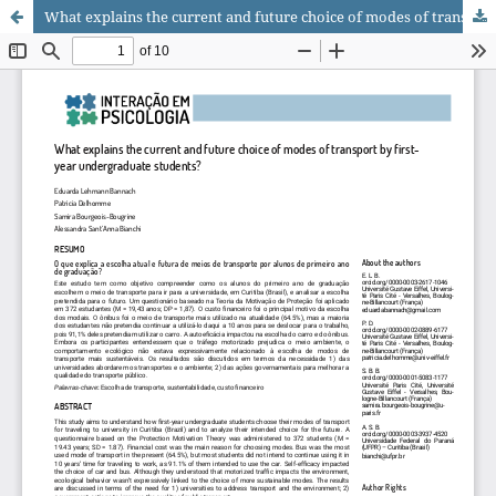
What explains the current and future choice of modes of transport by first-year undergraduate students?