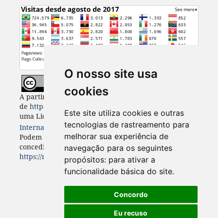
O nosso site usa
cookies
A partir de 2023, Desenvolvimento e Meio Ambiente
de
https://revistas.ufpr.br/made
está licenciada com
Este site utiliza cookies e outras
uma Licença
Creative Commons - Atribuição 4.0
tecnologias de rastreamento para
Internacional
. CC BY 4.0
melhorar sua experiência de
Podem estar disponíveis autorizações adicionais às
concedidas no âmbito desta licença em
navegação para os seguintes
https://revistas.ufpr.br/made/about
.
propósitos:
para ativar a
funcionalidade básica do site
.
Concordo
Eu recuso