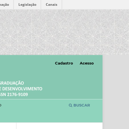
mação
Legislação
Canais
Cadastro
Acesso
O
BUSCAR