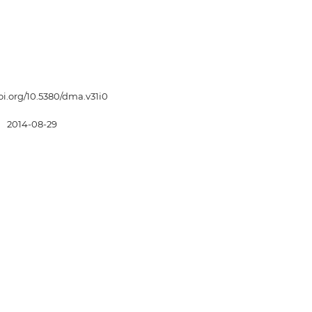
doi.org/10.5380/dma.v31i0
:
2014-08-29