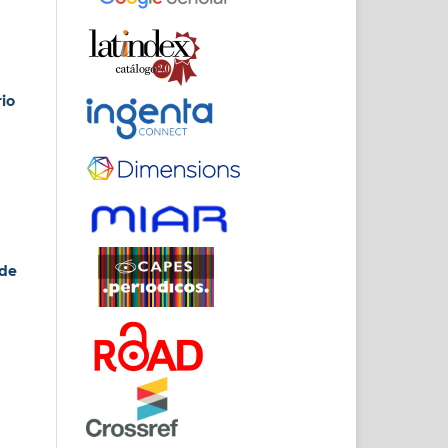
io
 de