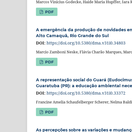
Marcos Vinicius Godecke, Haide Maria Hupffer, Iara 
PDF
A emergência da produção de novidades em te
Alto Camaquã, Rio Grande do Sul
DOI:
https://doi.org/10.5380/dma.v31i0.34803
Marcio Zamboni Neske, Flávia Charão Marques, Marc
PDF
A representação social do Guará (Eudocimus
Guaratuba (PR): a educação ambiental nece
DOI:
https://doi.org/10.5380/dma.v31i0.33372
Francine Amelia Schaufelberger Scherer, Nelma Bald
PDF
As percepções sobre as variações e mudança