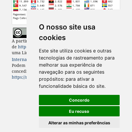
O nosso site usa
cookies
A partir de 2023, Desenvolvimento e Meio Ambiente
de
https://revistas.ufpr.br/made
está licenciada com
Este site utiliza cookies e outras
uma Licença
Creative Commons - Atribuição 4.0
tecnologias de rastreamento para
Internacional
. CC BY 4.0
melhorar sua experiência de
Podem estar disponíveis autorizações adicionais às
concedidas no âmbito desta licença em
navegação para os seguintes
https://revistas.ufpr.br/made/about
.
propósitos:
para ativar a
funcionalidade básica do site
.
Concordo
Eu recuso
Alterar as minhas preferências