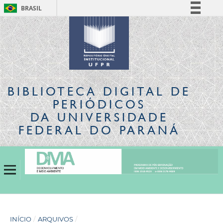
BRASIL
Simplifique!
Comunica BR
Participe
Acesso à informação
Legislação
BIBLIOTECA DIGITAL
DE
Canais
PERIÓDICOS
DA UNIVERSIDADE
FEDERAL DO PARANÁ
INÍCIO
/
ARQUIVOS
/