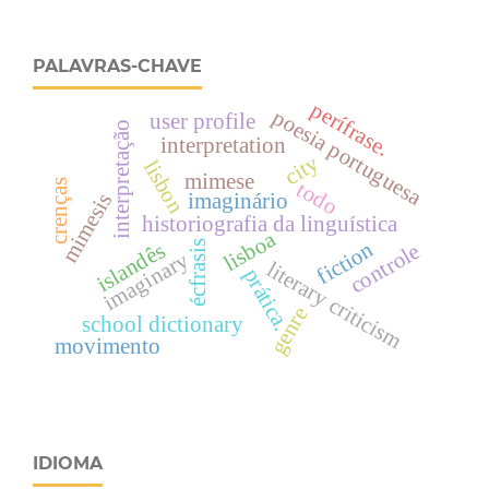
PALAVRAS-CHAVE
perífrase.
poesia portuguesa
user profile
interpretação
interpretation
city
lisbon
mimese
crenças
todo
mimesis
imaginário
historiografia da linguística
lisboa
fiction
écfrasis
islandês
controle
imaginary
literary criticism
prática.
genre
school dictionary
movimento
IDIOMA