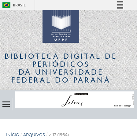
BRASIL
Simplifique!
Comunica BR
Participe
Acesso à informação
Legislação
BIBLIOTECA DIGITAL
DE
Canais
PERIÓDICOS
DA UNIVERSIDADE
FEDERAL DO PARANÁ
INÍCIO
/
ARQUIVOS
/
v. 13 (1964)