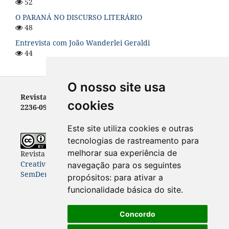
52
O PARANÁ NO DISCURSO LITERÁRIO
48
Entrevista com João Wanderlei Geraldi
44
O nosso site usa
Revista Letras - ISSN 0100-0888 (versão impressa) e
cookies
2236-0999 (versão eletrônica)
Este site utiliza cookies e outras
tecnologias de rastreamento para
melhorar sua experiência de
Revista Letras
está licenciada com uma Licença
Creative Commons Atribuição-NãoComercial-
navegação para os seguintes
SemDerivações 4.0 Internacional
.
propósitos:
para ativar a
funcionalidade básica do site
.
Concordo