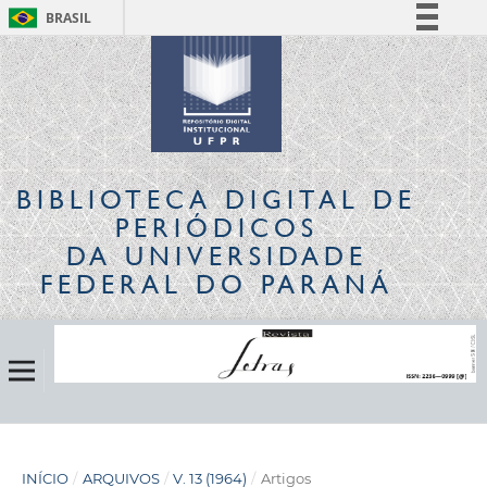
BRASIL
Simplifique!
Comunica BR
Participe
Acesso à informação
Legislação
BIBLIOTECA DIGITAL
DE
Canais
PERIÓDICOS
DA UNIVERSIDADE
FEDERAL DO PARANÁ
INÍCIO
/
ARQUIVOS
/
V. 13 (1964)
/
Artigos