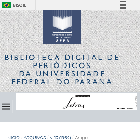
BRASIL
Simplifique!
Comunica BR
Participe
Acesso à informação
Legislação
BIBLIOTECA DIGITAL
DE
Canais
PERIÓDICOS
DA UNIVERSIDADE
FEDERAL DO PARANÁ
INÍCIO
/
ARQUIVOS
/
V. 13 (1964)
/
Artigos