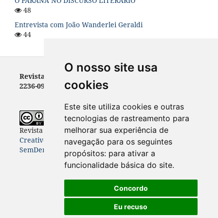
O PARANÁ NO DISCURSO LITERÁRIO
48
Entrevista com João Wanderlei Geraldi
44
O nosso site usa
Revista Letras - ISSN 0100-0888 (versão impressa) e
cookies
2236-0999 (versão eletrônica)
Este site utiliza cookies e outras
tecnologias de rastreamento para
melhorar sua experiência de
Revista Letras
está licenciada com uma Licença
Creative Commons Atribuição-NãoComercial-
navegação para os seguintes
SemDerivações 4.0 Internacional
.
propósitos:
para ativar a
funcionalidade básica do site
.
Concordo
Eu recuso