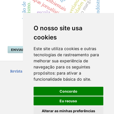
identidades goianas.
variação de área
erosão marginal
mapas jornalísticos
wetlands
turismo.
escola
geoeconomia
O nosso site usa
cookies
Este site utiliza cookies e outras
ENVIAR SUBMISSÃO
tecnologias de rastreamento para
melhorar sua experiência de
navegação para os seguintes
Revista Geografar ISSN: 1981-089X
propósitos:
para ativar a
funcionalidade básica do site
.
Concordo
Eu recuso
Alterar as minhas preferências