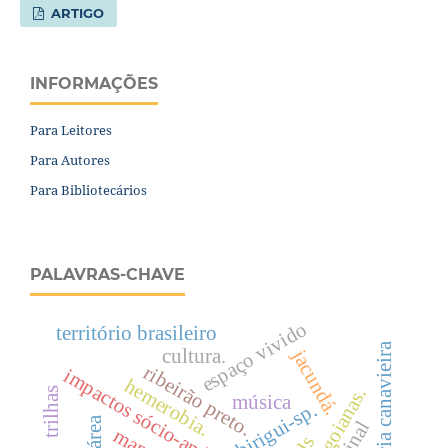
ARTIGO
INFORMAÇÕES
Para Leitores
Para Autores
Para Bibliotecários
PALAVRAS-CHAVE
espaço vivido
território brasileiro
agroindústria canavieira
cultura.
jacundá.
ribeirão preto.
impactos sócio-ambientais
hemerobia.
trilhas
música
birigui-sp.