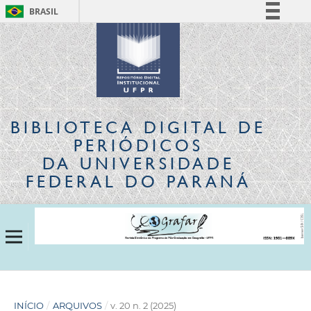
BRASIL
Simplifique!
Comunica BR
Participe
Acesso à informação
Legislação
BIBLIOTECA DIGITAL
DE
Canais
PERIÓDICOS
DA UNIVERSIDADE
FEDERAL DO PARANÁ
INÍCIO
/
ARQUIVOS
/
v. 20 n. 2 (2025)