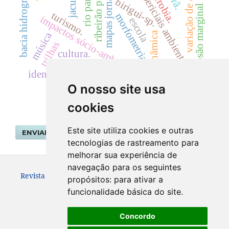
mapas jornalísticos
laudos periciais ambientais
bacia hidrográfica.
hemerobia.
rio paraná.
ribeirão preto.
variação de área
birigui-sp.
erosão marginal
turismo.
morfometria
impactos sócio-ambientais
escola
dinâmica
música
trilhas
cultura.
identidades goianas.
O nosso site usa
cookies
Este site utiliza cookies e outras
ENVIAR SUBMISSÃO
tecnologias de rastreamento para
melhorar sua experiência de
navegação para os seguintes
Revista Geografar ISSN: 1981-089X
propósitos:
para ativar a
funcionalidade básica do site
.
Concordo