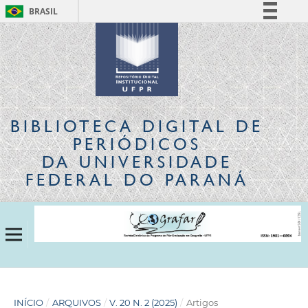
BRASIL
Simplifique!
Comunica BR
Participe
Acesso à informação
Legislação
BIBLIOTECA DIGITAL
DE
Canais
PERIÓDICOS
DA UNIVERSIDADE
FEDERAL DO PARANÁ
INÍCIO
/
ARQUIVOS
/
V. 20 N. 2 (2025)
/
Artigos