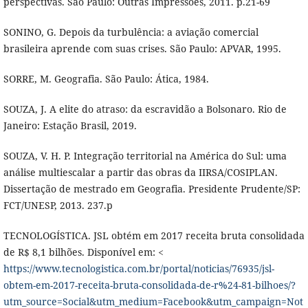
perspectivas. São Paulo: Outras Impressões, 2011. p.21-69
SONINO, G. Depois da turbulência: a aviação comercial
brasileira aprende com suas crises. São Paulo: APVAR, 1995.
SORRE, M. Geografia. São Paulo: Ática, 1984.
SOUZA, J. A elite do atraso: da escravidão a Bolsonaro. Rio de
Janeiro: Estação Brasil, 2019.
SOUZA, V. H. P. Integração territorial na América do Sul: uma
análise multiescalar a partir das obras da IIRSA/COSIPLAN.
Dissertação de mestrado em Geografia. Presidente Prudente/SP:
FCT/UNESP, 2013. 237.p
TECNOLOGÍSTICA. JSL obtém em 2017 receita bruta consolidada
de R$ 8,1 bilhões. Disponível em: <
https://www.tecnologistica.com.br/portal/noticias/76935/jsl-
obtem-em-2017-receita-bruta-consolidada-de-r%24-81-bilhoes/?
utm_source=Social&utm_medium=Facebook&utm_campaign=Not