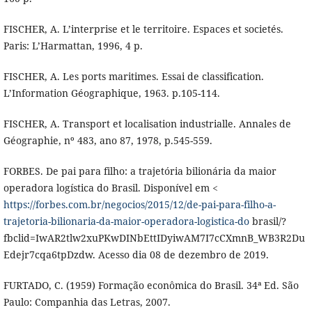
FISCHER, A. L’interprise et le territoire. Espaces et societés.
Paris: L’Harmattan, 1996, 4 p.
FISCHER, A. Les ports maritimes. Essai de classification.
L’Information Géographique, 1963. p.105-114.
FISCHER, A. Transport et localisation industrialle. Annales de
Géographie, nº 483, ano 87, 1978, p.545-559.
FORBES. De pai para filho: a trajetória bilionária da maior
operadora logística do Brasil. Disponível em <
https://forbes.com.br/negocios/2015/12/de-pai-para-filho-a-
trajetoria-bilionaria-da-maior-operadora-logistica-do
brasil/?
fbclid=IwAR2tlw2xuPKwDINbEttIDyiwAM7I7cCXmnB_WB3R2Du
Edejr7cqa6tpDzdw. Acesso dia 08 de dezembro de 2019.
FURTADO, C. (1959) Formação econômica do Brasil. 34ª Ed. São
Paulo: Companhia das Letras, 2007.