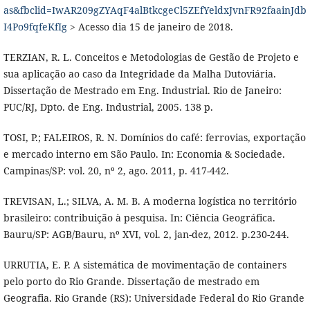
as&fbclid=IwAR209gZYAqF4alBtkcgeCl5ZEfYeldxJvnFR92faainJdb
I4Po9fqfeKfIg
> Acesso dia 15 de janeiro de 2018.
TERZIAN, R. L. Conceitos e Metodologias de Gestão de Projeto e
sua aplicação ao caso da Integridade da Malha Dutoviária.
Dissertação de Mestrado em Eng. Industrial. Rio de Janeiro:
PUC/RJ, Dpto. de Eng. Industrial, 2005. 138 p.
TOSI, P.; FALEIROS, R. N. Domínios do café: ferrovias, exportação
e mercado interno em São Paulo. In: Economia & Sociedade.
Campinas/SP: vol. 20, nº 2, ago. 2011, p. 417-442.
TREVISAN, L.; SILVA, A. M. B. A moderna logística no território
brasileiro: contribuição à pesquisa. In: Ciência Geográfica.
Bauru/SP: AGB/Bauru, nº XVI, vol. 2, jan-dez, 2012. p.230-244.
URRUTIA, E. P. A sistemática de movimentação de containers
pelo porto do Rio Grande. Dissertação de mestrado em
Geografia. Rio Grande (RS): Universidade Federal do Rio Grande