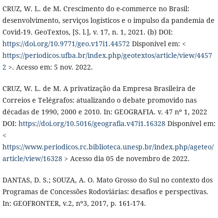
CRUZ, W. L. de M. Crescimento do e-commerce no Brasil:
desenvolvimento, serviços logísticos e o impulso da pandemia de
Covid-19. GeoTextos, [S. l.], v. 17, n. 1, 2021. (b) DOI:
https://doi.org/10.9771/geo.v17i1.44572
Disponível em: <
https://periodicos.ufba.br/index.php/geotextos/article/view/4457
2
>. Acesso em: 5 nov. 2022.
CRUZ, W. L. de M. A privatização da Empresa Brasileira de
Correios e Telégrafos: atualizando o debate promovido nas
décadas de 1990, 2000 e 2010. In: GEOGRAFIA. v. 47 nº 1, 2022
DOI:
https://doi.org/10.5016/geografia.v47i1.16328
Disponível em:
<
https://www.periodicos.rc.biblioteca.unesp.br/index.php/ageteo/
article/view/16328
> Acesso dia 05 de novembro de 2022.
DANTAS, D. S.; SOUZA, A. O. Mato Grosso do Sul no contexto dos
Programas de Concessões Rodoviárias: desafios e perspectivas.
In: GEOFRONTER, v.2, nº3, 2017, p. 161-174.