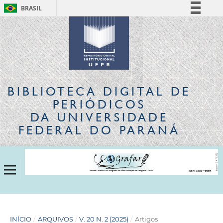
BRASIL
Simplifique!
Comunica BR
Participe
Acesso à informação
Legislação
BIBLIOTECA DIGITAL
DE
Canais
PERIÓDICOS
DA UNIVERSIDADE
FEDERAL DO PARANÁ
INÍCIO
/
ARQUIVOS
/
V. 20 N. 2 (2025)
/
Artigos