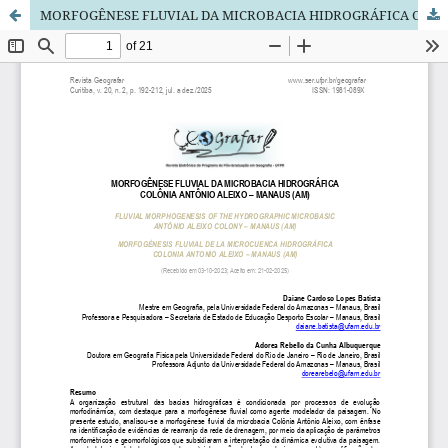
MORFOGÊNESE FLUVIAL DA MICROBACIA HIDROGRÁFICA COLÔNIA ANTÔNIO ALEIXO - MANAUS (AM)