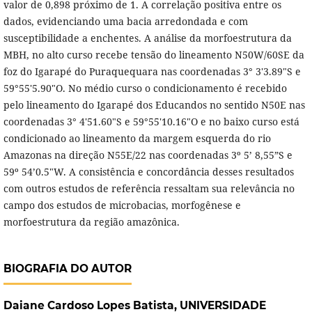
valor de 0,898 próximo de 1. A correlação positiva entre os
dados, evidenciando uma bacia arredondada e com
susceptibilidade a enchentes. A análise da morfoestrutura da
MBH, no alto curso recebe tensão do lineamento N50W/60SE da
foz do Igarapé do Puraquequara nas coordenadas 3° 3'3.89"S e
59°55'5.90"O. No médio curso o condicionamento é recebido
pelo lineamento do Igarapé dos Educandos no sentido N50E nas
coordenadas 3° 4'51.60"S e 59°55'10.16"O e no baixo curso está
condicionado ao lineamento da margem esquerda do rio
Amazonas na direção N55E/22 nas coordenadas 3º 5’ 8,55”S e
59º 54’0.5"W. A consistência e concordância desses resultados
com outros estudos de referência ressaltam sua relevância no
campo dos estudos de microbacias, morfogênese e
morfoestrutura da região amazônica.
BIOGRAFIA DO AUTOR
Daiane Cardoso Lopes Batista,
UNIVERSIDADE