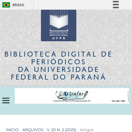
BRASIL
Simplifique!
Comunica BR
Participe
Acesso à informação
Legislação
BIBLIOTECA DIGITAL
DE
Canais
PERIÓDICOS
DA UNIVERSIDADE
FEDERAL DO PARANÁ
INÍCIO
/
ARQUIVOS
/
V. 20 N. 2 (2025)
/
Artigos