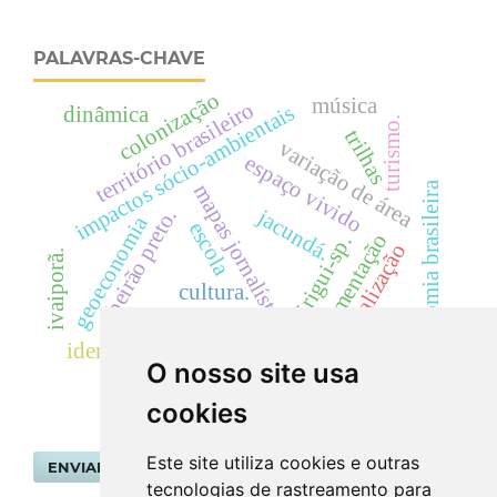
PALAVRAS-CHAVE
colonização
música
território brasileiro
impactos sócio-ambientais
dinâmica
turismo.
trilhas
variação de área
espaço vivido
economia brasileira
mapas jornalísticos
jacundá.
ribeirão preto.
geoeconomia
escola
sedimentação
birigui-sp.
tribalização
ivaiporã.
cultura.
morfometria
identidades goianas.
O nosso site usa
cookies
Este site utiliza cookies e outras
ENVIAR SUBMISSÃO
tecnologias de rastreamento para