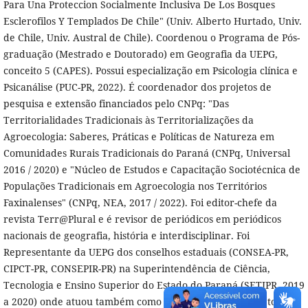
Para Una Proteccion Socialmente Inclusiva De Los Bosques
Esclerofilos Y Templados De Chile" (Univ. Alberto Hurtado, Univ.
de Chile, Univ. Austral de Chile). Coordenou o Programa de Pós-
graduação (Mestrado e Doutorado) em Geografia da UEPG,
conceito 5 (CAPES). Possui especialização em Psicologia clínica e
Psicanálise (PUC-PR, 2022). É coordenador dos projetos de
pesquisa e extensão financiados pelo CNPq: "Das
Territorialidades Tradicionais às Territorializações da
Agroecologia: Saberes, Práticas e Políticas de Natureza em
Comunidades Rurais Tradicionais do Paraná (CNPq, Universal
2016 / 2020) e "Núcleo de Estudos e Capacitação Sociotécnica de
Populações Tradicionais em Agroecologia nos Territórios
Faxinalenses" (CNPq, NEA, 2017 / 2022). Foi editor-chefe da
revista Terr@Plural e é revisor de periódicos em periódicos
nacionais de geografia, história e interdisciplinar. Foi
Representante da UEPG dos conselhos estaduais (CONSEA-PR,
CIPCT-PR, CONSEPIR-PR) na Superintendência de Ciência,
Tecnologia e Ensino Superior do Estado do Paraná (SETIPR, 2019
a 2020) onde atuou também como Coordenador do Projeto