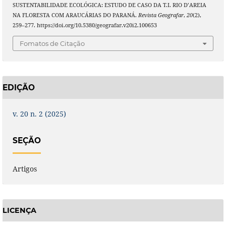
SUSTENTABILIDADE ECOLÓGICA: ESTUDO DE CASO DA T.I. RIO D’AREIA
NA FLORESTA COM ARAUCÁRIAS DO PARANÁ.
Revista Geografar
,
20
(2),
259–277. https://doi.org/10.5380/geografar.v20i2.100653
Fomatos de Citação
EDIÇÃO
v. 20 n. 2 (2025)
SEÇÃO
Artigos
LICENÇA