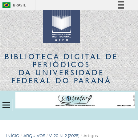
BRASIL
Simplifique!
Comunica BR
Participe
Acesso à informação
Legislação
BIBLIOTECA DIGITAL
DE
Canais
PERIÓDICOS
DA UNIVERSIDADE
FEDERAL DO PARANÁ
INÍCIO
/
ARQUIVOS
/
V. 20 N. 2 (2025)
/
Artigos