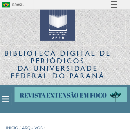
BRASIL
Simplifique!
Comunica BR
Participe
Acesso à informação
Legislação
BIBLIOTECA DIGITAL
DE
Canais
PERIÓDICOS
DA UNIVERSIDADE
FEDERAL DO PARANÁ
INÍCIO
/
ARQUIVOS
/