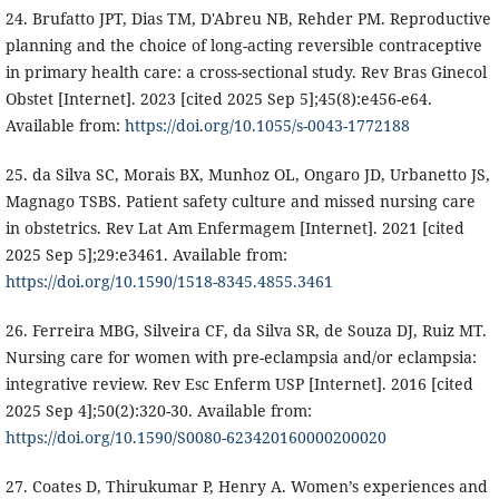
24. Brufatto JPT, Dias TM, D'Abreu NB, Rehder PM. Reproductive
planning and the choice of long-acting reversible contraceptive
in primary health care: a cross-sectional study. Rev Bras Ginecol
Obstet [Internet]. 2023 [cited 2025 Sep 5];45(8):e456-e64.
Available from:
https://doi.org/10.1055/s-0043-1772188
25. da Silva SC, Morais BX, Munhoz OL, Ongaro JD, Urbanetto JS,
Magnago TSBS. Patient safety culture and missed nursing care
in obstetrics. Rev Lat Am Enfermagem [Internet]. 2021 [cited
2025 Sep 5];29:e3461. Available from:
https://doi.org/10.1590/1518-8345.4855.3461
26. Ferreira MBG, Silveira CF, da Silva SR, de Souza DJ, Ruiz MT.
Nursing care for women with pre-eclampsia and/or eclampsia:
integrative review. Rev Esc Enferm USP [Internet]. 2016 [cited
2025 Sep 4];50(2):320-30. Available from:
https://doi.org/10.1590/S0080-623420160000200020
27. Coates D, Thirukumar P, Henry A. Women’s experiences and