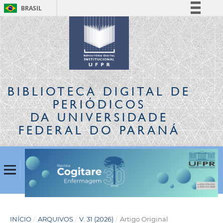
BRASIL
Simplifique!
Comunica BR
Participe
Acesso à informação
Legislação
BIBLIOTECA DIGITAL
DE
Canais
PERIÓDICOS
DA UNIVERSIDADE
FEDERAL DO PARANÁ
INÍCIO
/
ARQUIVOS
/
V. 31 (2026)
/
Artigo Original