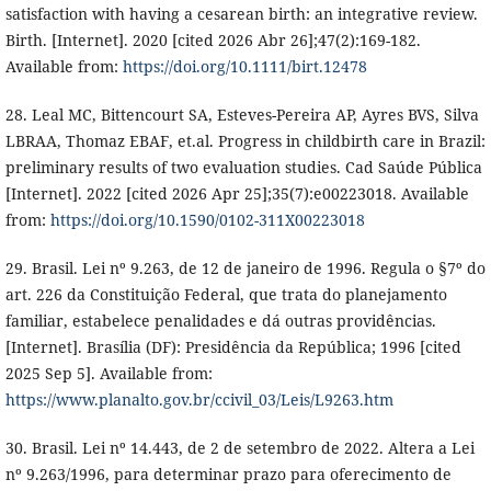
satisfaction with having a cesarean birth: an integrative review.
Birth. [Internet]. 2020 [cited 2026 Abr 26];47(2):169-182.
Available from:
https://doi.org/10.1111/birt.12478
28. Leal MC, Bittencourt SA, Esteves-Pereira AP, Ayres BVS, Silva
LBRAA, Thomaz EBAF, et.al. Progress in childbirth care in Brazil:
preliminary results of two evaluation studies. Cad Saúde Pública
[Internet]. 2022 [cited 2026 Apr 25];35(7):e00223018. Available
from:
https://doi.org/10.1590/0102-311X00223018
29. Brasil. Lei nº 9.263, de 12 de janeiro de 1996. Regula o §7º do
art. 226 da Constituição Federal, que trata do planejamento
familiar, estabelece penalidades e dá outras providências.
[Internet]. Brasília (DF): Presidência da República; 1996 [cited
2025 Sep 5]. Available from:
https://www.planalto.gov.br/ccivil_03/Leis/L9263.htm
30. Brasil. Lei nº 14.443, de 2 de setembro de 2022. Altera a Lei
nº 9.263/1996, para determinar prazo para oferecimento de