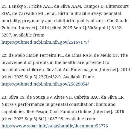
21. Lansky S, Friche AAL, da Silva AAM, Campos D, Bittencourt
SDA, de Carvalho ML, et al. Birth in Brazil survey: neonatal
mortality, pregnancy and childbirth quality of care. Cad Saude
Publica [Internet]. 2014 [cited 2025 Sep 4];30(Suppl 1):S192-
S207. Available from:
https://pubmed.ncbi.nlm.nih.gov/25167179/
22. de Melo EMOP, Ferreira PL, de Lima RAG, de Mello DF. The
involvement of parents in the healthcare provided to
hospitalized children. Rev Lat Am Enfermagem [Internet]. 2014
[cited 2025 Sep 5];22(3):432-9. Available from:
https://pubmed.ncbi.nlm.nih.gov/25029054/
23. Silva CS, de Souza KV, Alves VH, Cabrita BAC, da Silva LR.
Nurse's performance in prenatal consultation: limits and
capabilities. Rev Pesqui Cuid Fundam Online [Internet]. 2016
[cited 2025 Sep 5];8(2):4087-98. Available from:
https://www.ssoar.info/ssoar/handle/document/53776