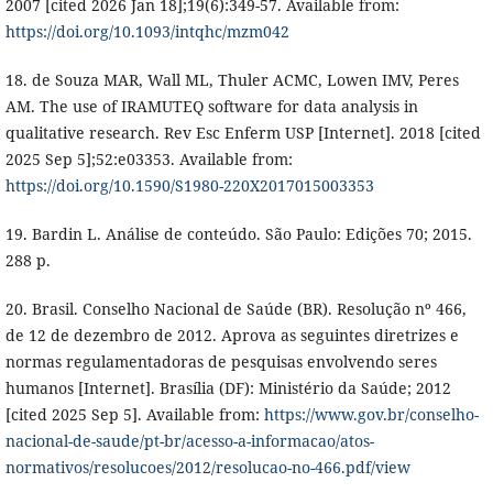
2007 [cited 2026 Jan 18];19(6):349-57. Available from:
https://doi.org/10.1093/intqhc/mzm042
18. de Souza MAR, Wall ML, Thuler ACMC, Lowen IMV, Peres
AM. The use of IRAMUTEQ software for data analysis in
qualitative research. Rev Esc Enferm USP [Internet]. 2018 [cited
2025 Sep 5];52:e03353. Available from:
https://doi.org/10.1590/S1980-220X2017015003353
19. Bardin L. Análise de conteúdo. São Paulo: Edições 70; 2015.
288 p.
20. Brasil. Conselho Nacional de Saúde (BR). Resolução nº 466,
de 12 de dezembro de 2012. Aprova as seguintes diretrizes e
normas regulamentadoras de pesquisas envolvendo seres
humanos [Internet]. Brasília (DF): Ministério da Saúde; 2012
[cited 2025 Sep 5]. Available from:
https://www.gov.br/conselho-
nacional-de-saude/pt-br/acesso-a-informacao/atos-
normativos/resolucoes/2012/resolucao-no-466.pdf/view