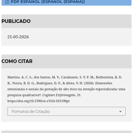
PDF ESPAÑOL (ESPAÑOL (ESPAÑA))
PUBLICADO
21-05-2026
COMO CITAR
Martins, A. C. S., dos Santos, M. V., Cavalcante, S. V. P. M., Borborema, R. D.
B., Vieira, B. D. G., Rodrigues, D. P., & Alves, V. H. (2026). Dimensões
emocionais e sociais da gestação de alto risco na atenção especializada: uma
pesquisa qualitativa*.
Cogitare Enfermagem
,
31
.
https://doi.org/10.1590/ce.v31i0.101198pt
Fomatos de Citação