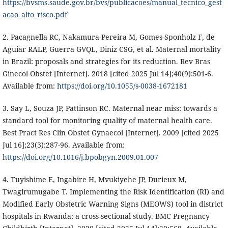
https://bvsms.saude.gov.br/bvs/publicacoes/manual_tecnico_gest
acao_alto_risco.pdf
2. Pacagnella RC, Nakamura-Pereira M, Gomes-Sponholz F, de
Aguiar RALP, Guerra GVQL, Diniz CSG, et al. Maternal mortality
in Brazil: proposals and strategies for its reduction. Rev Bras
Ginecol Obstet [Internet]. 2018 [cited 2025 Jul 14];40(9):501-6.
Available from:
https://doi.org/10.1055/s-0038-1672181
3. Say L, Souza JP, Pattinson RC. Maternal near miss: towards a
standard tool for monitoring quality of maternal health care.
Best Pract Res Clin Obstet Gynaecol [Internet]. 2009 [cited 2025
Jul 16];23(3):287-96. Available from:
https://doi.org/10.1016/j.bpobgyn.2009.01.007
4. Tuyishime E, Ingabire H, Mvukiyehe JP, Durieux M,
Twagirumugabe T. Implementing the Risk Identification (RI) and
Modified Early Obstetric Warning Signs (MEOWS) tool in district
hospitals in Rwanda: a cross-sectional study. BMC Pregnancy