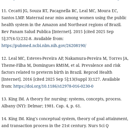
11. Cecatti JG, Souza RT, Pacagnella RC, Leal MC, Moura EC,
Santos LMP. Maternal near miss among women using the public
health system in the Amazon and Northeast regions of Brazil.
Rev Panam Salud Publica [Internet]. 2015 [cited 2025 Sep
5];37(4-5):232-8. Available from:
https://pubmed.ncbi.nlm.nih.gov/26208190/
12. Leal MC, Esteves-Pereira AP, Nakamura-Pereira M, Torres JA,
Theme-Filha M, Domingues RMSM, et al. Prevalence and risk
factors related to preterm birth in Brazil. Reprod Health
[Internet]. 2016 [cited 2025 Sep 5];13(Suppl 3):127. Available
from:
https://doi.org/10.1186/s12978-016-0230-0
13. King IM. A theory for nursing: systems, concepts, process.
Albany (NY): Delmar; 1981. Cap. 4, p. 61.
14. King IM. King's conceptual system, theory of goal attainment,
and transaction process in the 21st century. Nurs Sci Q