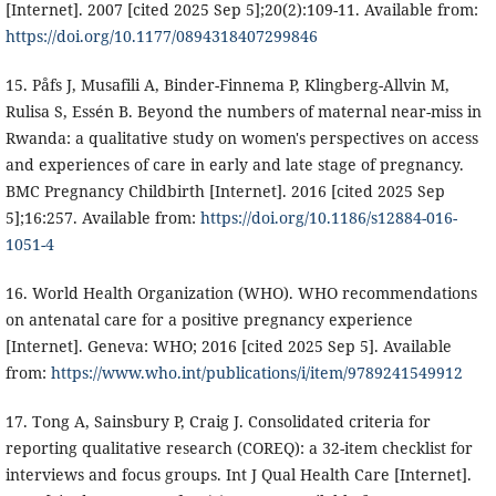
[Internet]. 2007 [cited 2025 Sep 5];20(2):109-11. Available from:
https://doi.org/10.1177/0894318407299846
15. Påfs J, Musafili A, Binder-Finnema P, Klingberg-Allvin M,
Rulisa S, Essén B. Beyond the numbers of maternal near-miss in
Rwanda: a qualitative study on women's perspectives on access
and experiences of care in early and late stage of pregnancy.
BMC Pregnancy Childbirth [Internet]. 2016 [cited 2025 Sep
5];16:257. Available from:
https://doi.org/10.1186/s12884-016-
1051-4
16. World Health Organization (WHO). WHO recommendations
on antenatal care for a positive pregnancy experience
[Internet]. Geneva: WHO; 2016 [cited 2025 Sep 5]. Available
from:
https://www.who.int/publications/i/item/9789241549912
17. Tong A, Sainsbury P, Craig J. Consolidated criteria for
reporting qualitative research (COREQ): a 32-item checklist for
interviews and focus groups. Int J Qual Health Care [Internet].