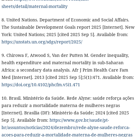
sheets/detail/maternal-mortality
8. United Nations. Department of Economic and Social Affairs.
The Sustainable Development Goals report 2025 [Internet]. New
York: United Nations; 2025 [cited 2025 Sep 5]. Available from:
https://unstats.un.org/sdgs/report/2025/
9. Chirowa F, Atwood S, Van der Putten M. Gender inequality,
health expenditure and maternal mortality in sub-Saharan
Africa: a secondary data analysis. Afr J Prim Health Care Fam
Med [Internet]. 2013 [cited 2025 Sep 5];5(1):471. Available from:
https://doi.org/10.4102/phcfm.v5i1.471
10. Brasil. Ministério da Saúde. Rede Alyne: saúde reforça ações
para reduzir a mortalidade materna de mulheres negras
[Internet]. Brasília (DF): Ministério da Saúde; 2024 [cited 2025
Sep 5]. Available from:
https://www.gov.br/saude/pt-
br/assuntos/noticias/2024/dezembro/rede-alyne-saude-reforca-
acoes-para-reduzir-a-mortalidade-materna-de-mulheres-negras