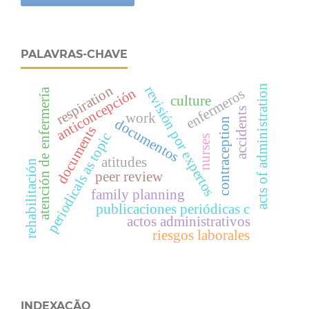
PALAVRAS-CHAVE
respiration
acts of administration
revisión por expertos
anticoncepción
enfermeros
atención de enfermería
culture
accidents
work
documentos
contraception
documents
periodicals as topic
nurses
atitudes
rehabilitación
peer review
family planning
publicaciones periódicas c
actos administrativos
riesgos laborales
INDEXAÇÃO