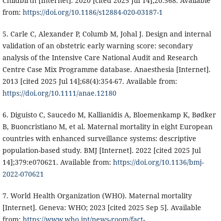
Childbirth [Internet]. 2020 [cited 2025 Jul 14];20:568. Available
from:
https://doi.org/10.1186/s12884-020-03187-1
5. Carle C, Alexander P, Columb M, Johal J. Design and internal
validation of an obstetric early warning score: secondary
analysis of the Intensive Care National Audit and Research
Centre Case Mix Programme database. Anaesthesia [Internet].
2013 [cited 2025 Jul 14];68(4):354-67. Available from:
https://doi.org/10.1111/anae.12180
6. Diguisto C, Saucedo M, Kallianidis A, Bloemenkamp K, Bødker
B, Buoncristiano M, et al. Maternal mortality in eight European
countries with enhanced surveillance systems: descriptive
population-based study. BMJ [Internet]. 2022 [cited 2025 Jul
14];379:e070621. Available from:
https://doi.org/10.1136/bmj-
2022-070621
7. World Health Organization (WHO). Maternal mortality
[Internet]. Geneva: WHO; 2023 [cited 2025 Sep 5]. Available
from:
https://www.who.int/news-room/fact-