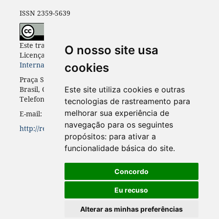
ISSN 2359-5639
Este trabalho está licenciado com uma
O nosso site usa
Licença
Creative Commons - Atribuição 4.0
Internacional
.
cookies
Praça Santos Andrade, n. 50, 3º andar, Curitiba-PR,
Brasil, CEP 80.020-300
Este site utiliza cookies e outras
Telefone: +55 41 3352-0716
tecnologias de rastreamento para
melhorar sua experiência de
E-mail: rinc.ufpr@gmail.com
navegação para os seguintes
http://revistas.ufpr.br/rinc
propósitos:
para ativar a
funcionalidade básica do site
.
Concordo
Eu recuso
Alterar as minhas preferências