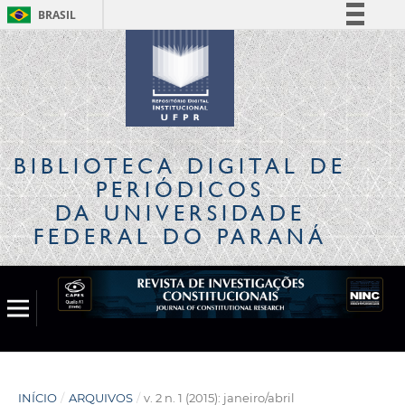
BRASIL
Simplifique!
Comunica BR
Participe
Acesso à informação
Legislação
BIBLIOTECA DIGITAL
DE
Canais
PERIÓDICOS
DA UNIVERSIDADE
FEDERAL DO PARANÁ
INÍCIO
/
ARQUIVOS
/
v. 2 n. 1 (2015): janeiro/abril