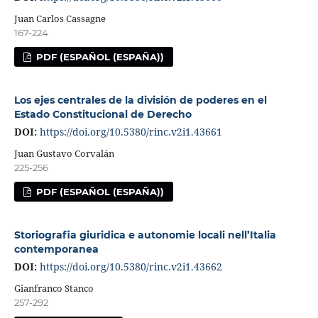
Juan Carlos Cassagne
167-224
PDF (ESPAÑOL (ESPAÑA))
Los ejes centrales de la división de poderes en el
Estado Constitucional de Derecho
DOI:
https://doi.org/10.5380/rinc.v2i1.43661
Juan Gustavo Corvalán
225-256
PDF (ESPAÑOL (ESPAÑA))
Storiografia giuridica e autonomie locali nell’Italia
contemporanea
DOI:
https://doi.org/10.5380/rinc.v2i1.43662
Gianfranco Stanco
257-292