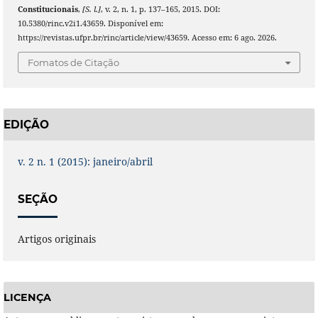
Constitucionais
,
[S. l.]
, v. 2, n. 1, p. 137–165, 2015. DOI:
10.5380/rinc.v2i1.43659. Disponível em:
https://revistas.ufpr.br/rinc/article/view/43659. Acesso em: 6 ago. 2026.
Fomatos de Citação
EDIÇÃO
v. 2 n. 1 (2015): janeiro/abril
SEÇÃO
Artigos originais
LICENÇA