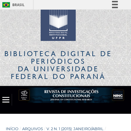
BRASIL
Simplifique!
Comunica BR
Participe
Acesso à informação
Legislação
BIBLIOTECA DIGITAL
DE
Canais
PERIÓDICOS
DA UNIVERSIDADE
FEDERAL DO PARANÁ
INÍCIO
/
ARQUIVOS
/
V. 2 N. 1 (2015): JANEIRO/ABRIL
/