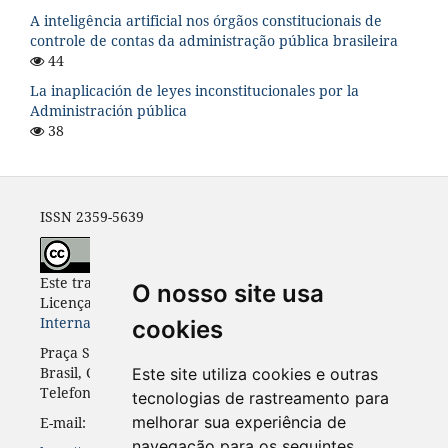
A inteligência artificial nos órgãos constitucionais de
controle de contas da administração pública brasileira
44
La inaplicación de leyes inconstitucionales por la
Administración pública
38
ISSN 2359-5639
Este trabalho está licenciado com uma
O nosso site usa
Licença
Creative Commons - Atribuição 4.0
Internacional
.
cookies
Praça Santos Andrade, n. 50, 3º andar, Curitiba-PR,
Brasil, CEP 80.020-300
Este site utiliza cookies e outras
Telefone: +55 41 3352-0716
tecnologias de rastreamento para
melhorar sua experiência de
E-mail: rinc.ufpr@gmail.com
navegação para os seguintes