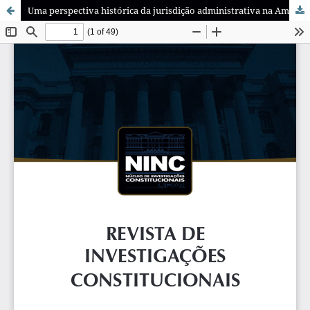
Uma perspectiva histórica da jurisdição administrativa na América Latina: tradição europeia-continental versus influência norte-americana