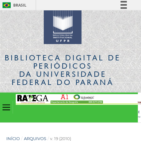
BRASIL
Simplifique!
Comunica BR
Participe
Acesso à informação
Legislação
BIBLIOTECA DIGITAL
DE
Canais
PERIÓDICOS
DA UNIVERSIDADE
FEDERAL DO PARANÁ
INÍCIO
/
ARQUIVOS
/
v. 19 (2010)